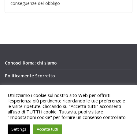
conseguenze dell’obbligo
Conosci Roma: chi siamo
Politicamente Scorretto
Privacy Policy Conosci Roma.it
Utilizziamo i cookie sul nostro sito Web per offrirti
l'esperienza più pertinente ricordando le tue preferenze e
le visite ripetute. Cliccando su "Accetta tutti" acconsenti
all'uso di TUTTI i cookie. Tuttavia, puoi visitare
"Impostazioni cookie" per fornire un consenso controllato.
Copyright © 2026
Conosci Roma
. Tutti i diritti riservati.
Settings
Accetta tutti
Tema:
ColorMag
di ThemeGrill. Powered by
WordPress
.