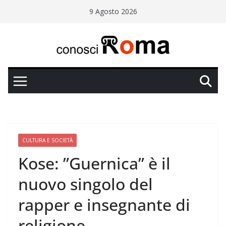
Salta
9 Agosto 2026
al
contenuto
CULTURA E SOCIETÀ
Kose: ”Guernica” è il
nuovo singolo del
rapper e insegnante di
religione