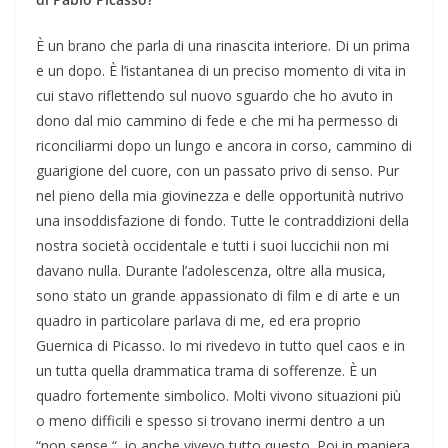
È un brano che parla di una rinascita interiore. Di un prima
e un dopo. È l’istantanea di un preciso momento di vita in
cui stavo riflettendo sul nuovo sguardo che ho avuto in
dono dal mio cammino di fede e che mi ha permesso di
riconciliarmi dopo un lungo e ancora in corso, cammino di
guarigione del cuore, con un passato privo di senso. Pur
nel pieno della mia giovinezza e delle opportunità nutrivo
una insoddisfazione di fondo. Tutte le contraddizioni della
nostra società occidentale e tutti i suoi luccichii non mi
davano nulla. Durante l’adolescenza, oltre alla musica,
sono stato un grande appassionato di film e di arte e un
quadro in particolare parlava di me, ed era proprio
Guernica di Picasso. Io mi rivedevo in tutto quel caos e in
un tutta quella drammatica trama di sofferenze. È un
quadro fortemente simbolico. Molti vivono situazioni più
o meno difficili e spesso si trovano inermi dentro a un
“non sense “, io anche vivevo tutto questo. Poi in maniera