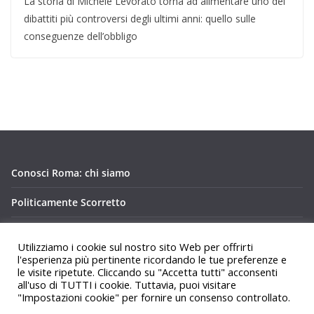
La storia di Michele Levorato torna ad alimentare uno dei
dibattiti più controversi degli ultimi anni: quello sulle
conseguenze dell’obbligo
Conosci Roma: chi siamo
Politicamente Scorretto
Privacy Policy Conosci Roma.it
Utilizziamo i cookie sul nostro sito Web per offrirti
l'esperienza più pertinente ricordando le tue preferenze e
le visite ripetute. Cliccando su "Accetta tutti" acconsenti
all'uso di TUTTI i cookie. Tuttavia, puoi visitare
"Impostazioni cookie" per fornire un consenso controllato.
Copyright © 2026
Conosci Roma
. Tutti i diritti riservati.