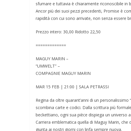
sfumare e tuttavia è chiaramente riconoscibile in 
Ancor più dei suoi pezzi precedenti, Promise è co
rapidità con cui sono arrivate, non senza essere br
Prezzo intero: 30,00 Ridotto 22,50
=============
MAGUY MARIN –
“UMWELT” –
COMPAGNIE MAGUY MARIN
MAR 15 FEB | 21:00 | SALA PETRASSI
Regina da oltre quarant’anni di un personalissimo
scombina carte e codici. Dalla scrittura più formal
beckettiano, ogni sua pièce dispiega un universo 
Carriera emblematica quella di Maguy Marin, che d
giunta ai nostri giorni con linfa sempre nuova.