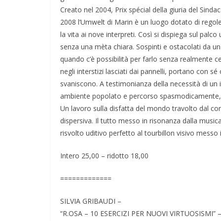
Creato nel 2004, Prix spécial della giuria del Sinda
2008 l’Umwelt di Marin è un luogo dotato di regol
la vita ai nove interpreti. Così si dispiega sul palc
senza una mèta chiara. Sospinti e ostacolati da un 
quando c’è possibilità per farlo senza realmente c
negli interstizi lasciati dai pannelli, portano con 
svaniscono. A testimonianza della necessità di un
ambiente popolato e percorso spasmodicamente, che
Un lavoro sulla disfatta del mondo travolto dal c
dispersiva. Il tutto messo in risonanza dalla musi
risvolto uditivo perfetto al tourbillon visivo messo 
Intero 25,00 – ridotto 18,00
=============
SILVIA GRIBAUDI –
“R.OSA – 10 ESERCIZI PER NUOVI VIRTUOSISMI” 