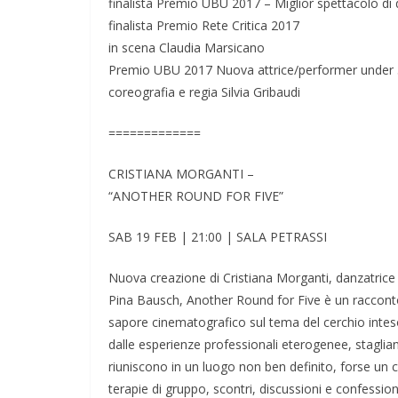
finalista Premio UBU 2017 – Miglior spettacolo di
finalista Premio Rete Critica 2017
in scena Claudia Marsicano
Premio UBU 2017 Nuova attrice/performer under
coreografia e regia Silvia Gribaudi
=============
CRISTIANA MORGANTI –
“ANOTHER ROUND FOR FIVE”
SAB 19 FEB | 21:00 | SALA PETRASSI
Nuova creazione di Cristiana Morganti, danzatrice 
Pina Bausch, Another Round for Five è un raccon
sapore cinematografico sul tema del cerchio inteso
dalle esperienze professionali eterogenee, staglia
riuniscono in un luogo non ben definito, forse un clu
terapie di gruppo, scontri, discussioni e confession