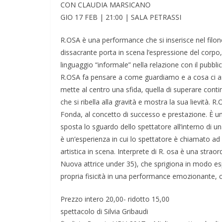
CON CLAUDIA MARSICANO
GIO 17 FEB | 21:00 | SALA PETRASSI
R.OSA è una performance che si inserisce nel filone
dissacrante porta in scena l’espressione del corpo
linguaggio “informale” nella relazione con il pubblic
R.OSA fa pensare a come guardiamo e a cosa ci aspe
mette al centro una sfida, quella di superare contin
che si ribella alla gravità e mostra la sua lievità. 
Fonda, al concetto di successo e prestazione. È 
sposta lo sguardo dello spettatore all’interno di 
è un’esperienza in cui lo spettatore è chiamato ad
artistica in scena. Interprete di R. osa è una str
Nuova attrice under 35), che sprigiona in modo espl
propria fisicità in una performance emozionante, ca
Prezzo intero 20,00- ridotto 15,00
spettacolo di Silvia Gribaudi