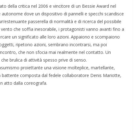
cato della critica nel 2006 e vincitore di un Bessie Award nel
e autonome dove un dispositivo di pannelli e specchi scandisce
o un’estenuante passerella di normalità e di ricerca del possibile
vento che soffia inesorabile, i protagonisti vanno avanti fino a
ercare un significato alle loro azioni. Appaiono e scompaiono
sé oggetti, ripetono azioni, sembrano incontrarsi, ma poi
 incontro, che non sfocia mai realmente nel contatto. Un
 brulica di attività spesso prive di senso.
onsumismo proiettante una visione molteplice, martellante,
ca battente composta dal fedele collaboratore Denis Mariotte,
in atto dalla coreografa.
–