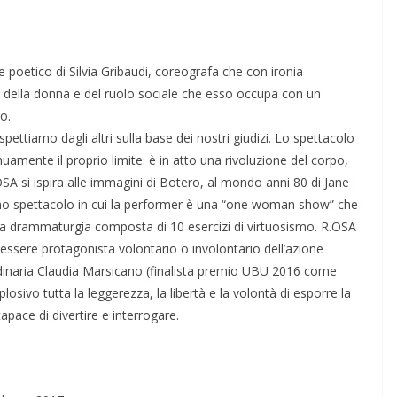
 poetico di Silvia Gribaudi, coreografa che con ironia
, della donna e del ruolo sociale che esso occupa con un
o.
ttiamo dagli altri sulla base dei nostri giudizi. Lo spettacolo
uamente il proprio limite: è in atto una rivoluzione del corpo,
R.OSA si ispira alle immagini di Botero, al mondo anni 80 di Jane
uno spettacolo in cui la performer è una “one woman show” che
una drammaturgia composta di 10 esercizi di virtuosismo. R.OSA
 essere protagonista volontario o involontario dell’azione
aordinaria Claudia Marsicano (finalista premio UBU 2016 come
osivo tutta la leggerezza, la libertà e la volontà di esporre la
pace di divertire e interrogare.