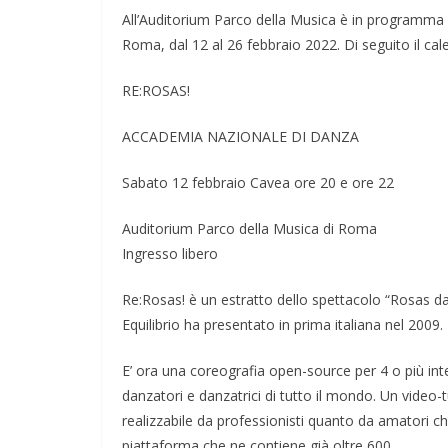
All’Auditorium Parco della Musica è in programma 
Roma, dal 12 al 26 febbraio 2022. Di seguito il ca
RE:ROSAS!
ACCADEMIA NAZIONALE DI DANZA
Sabato 12 febbraio Cavea ore 20 e ore 22
Auditorium Parco della Musica di Roma
Ingresso libero
Re:Rosas! è un estratto dello spettacolo “Rosas 
Equilibrio ha presentato in prima italiana nel 2009.
E’ ora una coreografia open-source per 4 o più inte
danzatori e danzatrici di tutto il mondo. Un video-
realizzabile da professionisti quanto da amatori ch
piattaforma che ne contiene già oltre 600.