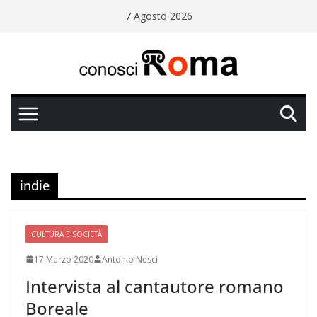
Salta
7 Agosto 2026
al
contenuto
indie
CULTURA E SOCIETÀ
17 Marzo 2020
Antonio Nesci
Intervista al cantautore romano
Boreale