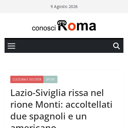
Salta
9 Agosto 2026
al
contenuto
CULTURA E SOCIETÀ
SPORT
Lazio-Siviglia rissa nel
rione Monti: accoltellati
due spagnoli e un
americano