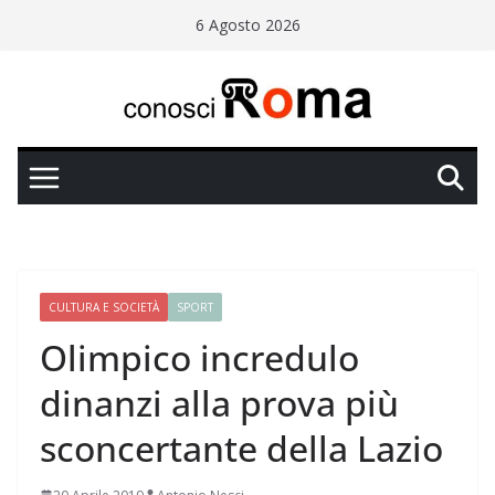
Salta
6 Agosto 2026
al
contenuto
CULTURA E SOCIETÀ
SPORT
Olimpico incredulo
dinanzi alla prova più
sconcertante della Lazio