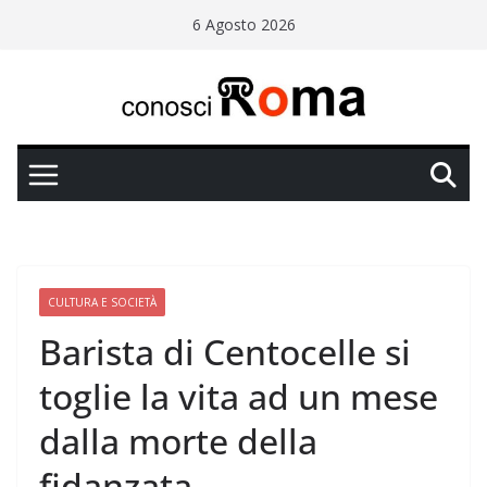
Salta
6 Agosto 2026
al
contenuto
CULTURA E SOCIETÀ
Barista di Centocelle si
toglie la vita ad un mese
dalla morte della
fidanzata