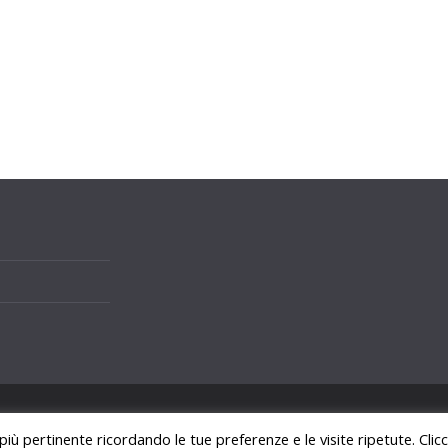
i.
 più pertinente ricordando le tue preferenze e le visite ripetute. Cli
ss
.