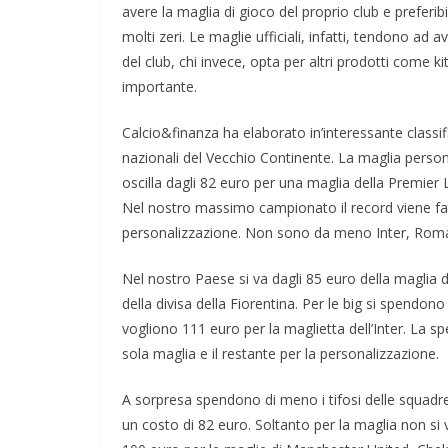
avere la maglia di gioco del proprio club e prefer
molti zeri. Le maglie ufficiali, infatti, tendono ad
del club, chi invece, opta per altri prodotti come k
importante.
Calcio&finanza ha elaborato in’interessante classi
nazionali del Vecchio Continente. La maglia pers
oscilla dagli 82 euro per una maglia della Premier 
Nel nostro massimo campionato il record viene fatt
personalizzazione. Non sono da meno Inter, Roma e 
Nel nostro Paese si va dagli 85 euro della maglia 
della divisa della Fiorentina. Per le big si spendono 
vogliono 111 euro per la maglietta dell’Inter. La spe
sola maglia e il restante per la personalizzazione.
A sorpresa spendono di meno i tifosi delle squadre 
un costo di 82 euro. Soltanto per la maglia non si v