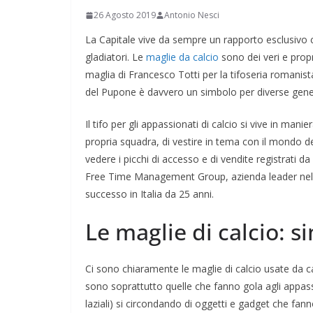
26 Agosto 2019
Antonio Nesci
La Capitale vive da sempre un rapporto esclusivo c
gladiatori. Le
maglie da calcio
sono dei veri e prop
maglia di Francesco Totti per la tifoseria romanista
del Pupone è davvero un simbolo per diverse genera
Il tifo per gli appassionati di calcio si vive in man
propria squadra, di vestire in tema con il mondo de
vedere i picchi di accesso e di vendite registrati d
Free Time Management Group, azienda leader nella 
successo in Italia da 25 anni.
Le maglie di calcio: s
Ci sono chiaramente le maglie di calcio usate da calc
sono soprattutto quelle che fanno gola agli appassion
laziali) si circondando di oggetti e gadget che fann