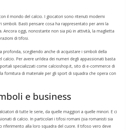
on il mondo del calcio. I giocatori sono ritenuti moderni
ri simboli. Basti pensare cosa ha rappresentato per anni la
. Ancora oggi, nonostante non sia più in attività, la maglietta
zioni di tifosi.
iera profonda, scegliendo anche di acquistare i simboli della
l calcio. Per avere un’idea dei numeri degli appassionati basta
a portali specializzati come calcioshop.it, sito di e-commerce di
fornitura di materiale per gli sport di squadra che opera con
imboli e business
iatori di tutte le serie, da quelle maggiori a quelle minori. E ci
ati di calcio. In particolari i tifosi romani (sia romanisti sia
o riferimento alla loro squadra del cuore. Il tifoso vero deve