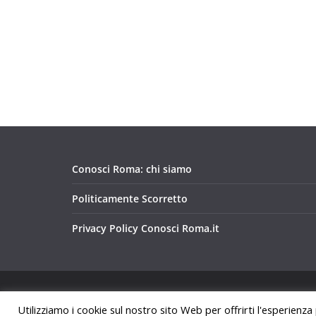
Conosci Roma: chi siamo
Politicamente Scorretto
Privacy Policy Conosci Roma.it
Copyright © 2026
Conosci Roma
. Tutti i diritti riservat
Utilizziamo i cookie sul nostro sito Web per offrirti l'esperienza
Tema:
ColorMag
di ThemeGrill. Powered by
WordPre