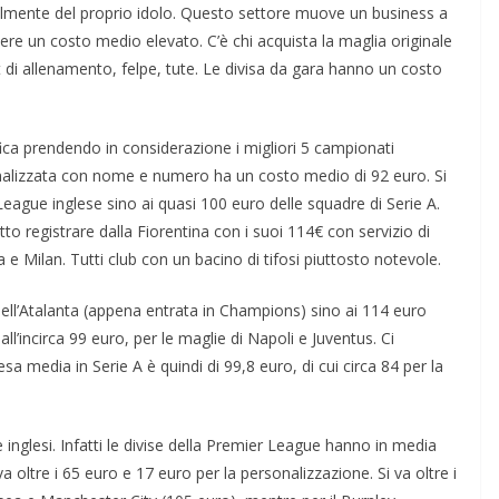
ibilmente del proprio idolo. Questo settore muove un business a
 avere un costo medio elevato. C’è chi acquista la maglia originale
it di allenamento, felpe, tute. Le divisa da gara hanno un costo
fica prendendo in considerazione i migliori 5 campionati
onalizzata con nome e numero ha un costo medio di 92 euro. Si
League inglese sino ai quasi 100 euro delle squadre di Serie A.
o registrare dalla Fiorentina con i suoi 114€ con servizio di
Milan. Tutti club con un bacino di tifosi piuttosto notevole.
dell’Atalanta (appena entrata in Champions) sino ai 114 euro
all’incirca 99 euro, per le maglie di Napoli e Juventus. Ci
sa media in Serie A è quindi di 99,8 euro, di cui circa 84 per la
inglesi. Infatti le divise della Premier League hanno in media
a oltre i 65 euro e 17 euro per la personalizzazione. Si va oltre i