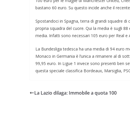
100 euro per le maglie di Manchester United, Chel
bastano 60 euro. Su questo incide anche il recente c
Spostandoci in Spagna, terra di grandi squadre di 
propria squadra del cuore. Qui la media è sugli 88 eu
media. Infatti sono necessari 105 euro per Real e A
La Bundesliga tedesca ha una media di 94 euro men
Monaco in Germania è l’unica a rimanere al di sott
99,95 euro. In Ligue 1 invece sono presenti ben se
questa speciale classifica Bordeaux, Marsiglia, P
La Lazio dilaga: Immobile a quota 100