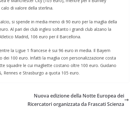
sea e Manchester City (105 euro), mentre per il Burnley
alo di valore della sterlina.
calcio, si spende in media meno di 90 euro per la maglia della
ro. Al pari dei club inglesi soltanto i grandi club alzano la
tletico Madrid, 106 euro per il Barcellona.
tre la Ligue 1 francese è sui 96 euro in media. Il Bayern
o dei 100 euro. Infatti la maglia con personalizzazione costa
tte squadre le cui magliette costano oltre 100 euro. Guidano
SG, Rennes e Strasburgo a quota 105 euro.
Nuova edizione della Notte Europea dei
Ricercatori organizzata da Frascati Scienza