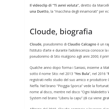
Il videoclip di “Ti avrei voluta”
, diretto da Marcel
una Duetto
, la “macchina degli innamorati” per e
Cloude, biografia
Cloude
, pseudonimo di
Claudio Calcagno
è un ra
l’istituto d’arte e durante l’adolescenza conosce la
pseudonimo di Sito risalgono agli anni 2000; il pri
Qualche anno dopo forma i Saniasi, insieme a Matiz
sotto il nome Sito: nel 2013 “
Yes Bula
”, nel 2016 “
registrati nello studio del suo amico e produttore 
Neffa. Nel brano “Pioggia Sporca” vede la fortunat
nome al disco, mentre nel disco “Ogni Maledetto 
System nel brano “Liberu la capu” (di cui viene girato