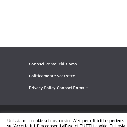
Conosci Roma: chi siamo
Politicamente Scorretto
Privacy Policy Conosci Roma.it
Copyright © 2026
Conosci Roma
. Tutti i diritti riservat
Utilizziamo i cookie sul nostro sito Web per offrirti l'esperienza
Tema:
ColorMag
di ThemeGrill. Powered by
WordPre
su "Accetta tutti" acconsenti all'uso di TUTTI i cookie. Tuttavia