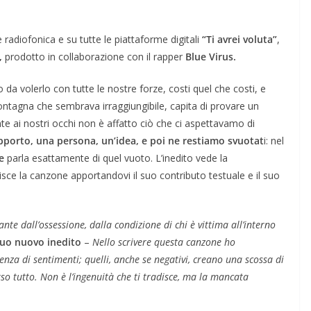
e radiofonica e su tutte le piattaforme digitali
“Ti avrei voluta”
,
,
prodotto in collaborazione con il rapper
Blue Virus.
da volerlo con tutte le nostre forze, costi quel che costi, e
montagna che sembrava irraggiungibile, capita di provare un
nte ai nostri occhi non è affatto ciò che ci aspettavamo di
porto, una persona, un’idea, e poi ne restiamo svuotat
i: nel
de
parla esattamente di quel vuoto. L’inedito vede la
hisce la canzone apportandovi il suo contributo testuale e il suo
ante dall’ossessione, dalla condizione di chi è vittima all’interno
suo nuovo inedito
–
Nello scrivere questa canzone ho
nza di sentimenti; quelli, anche se negativi, creano una scossa di
rso tutto. Non è l’ingenuità che ti tradisce, ma la mancata