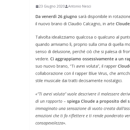
23 Giugno 2020
Antonio Nesci
Da venerdì 26 giugno
sarà disponibile in rotazion
il nuovo brano di Claudio Calcagno, in arte
Cloude
Talvolta idealizziamo qualcosa o qualcuno al punto 
quando arriviamo lì, proprio sulla cima di quella 
senso di delusione, perché ciò che si palesa di fro
vedere.
Ci aggrappiamo ossessivamente a un rap
suo nuovo brano, “Ti avrei voluta”, il rapper
Clou
collaborazione con il rapper Blue Virus, che arricc
stile musicale dai tratti decisamente nostalgici.
«”Ti avrei voluta” vuole descrivere il malessere deriv
di un rapporto
–
spiega Cloude a proposito del 
immaginato una sensazione di vuoto creata dall’asse
emozioni che ti fa riflettere e ti rende ponderato ve
consapevolezza».