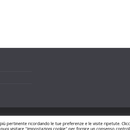
i.
 più pertinente ricordando le tue preferenze e le visite ripetute. Cli
ss
.
, puoi visitare "Impostazioni cookie" per fornire un consenso control