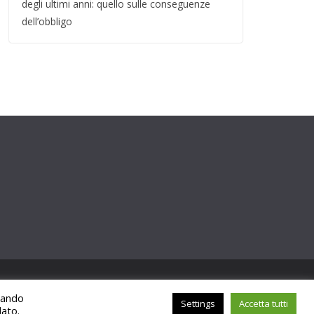
degli ultimi anni: quello sulle conseguenze
dell’obbligo
ccando
Settings
Accetta tutti
lato.