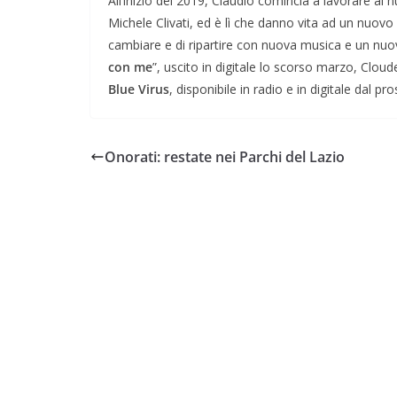
All’inizio del 2019, Claudio comincia a lavorare al
Michele Clivati, ed è lì che danno vita ad un nuo
cambiare e di ripartire con nuova musica e un nuov
con me
”, uscito in digitale lo scorso marzo, Cloud
Blue Virus
, disponibile in radio e in digitale dal p
Onorati: restate nei Parchi del Lazio