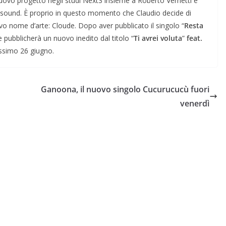
 nuovo progetto negli studi Next3 insieme a Roberto Vernetti e
vo sound. È proprio in questo momento che Claudio decide di
o nome d’arte: Cloude. Dopo aver pubblicato il singolo “
Resta
e pubblicherà un nuovo inedito dal titolo “
Ti avrei voluta
”
feat.
rossimo 26 giugno.
Ganoona, il nuovo singolo Cucurucucù fuori
venerdì