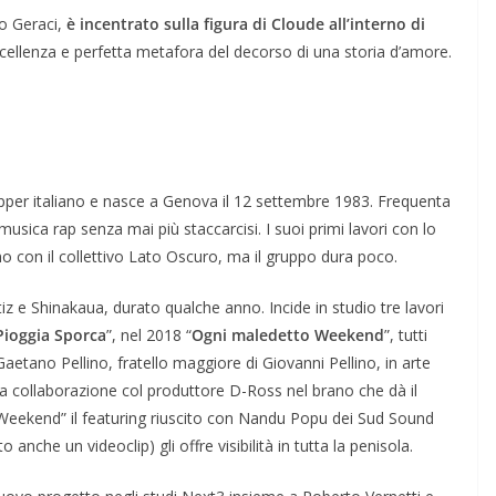
lo Geraci,
è incentrato sulla figura di Cloude all’interno di
ccellenza e perfetta metafora del decorso di una storia d’amore.
pper italiano e nasce a Genova il 12 settembre 1983. Frequenta
 musica rap senza mai più staccarcisi. I suoi primi lavori con lo
mo con il collettivo Lato Oscuro, ma il gruppo dura poco.
 e Shinakaua, durato qualche anno. Incide in studio tre lavori
Pioggia Sporca
”, nel 2018 “
Ogni maledetto Weekend
”, tutti
Gaetano Pellino, fratello maggiore di Giovanni Pellino, in arte
a collaborazione col produttore D-Ross nel brano che dà il
Weekend” il featuring riuscito con Nandu Popu dei Sud Sound
 anche un videoclip) gli offre visibilità in tutta la penisola.