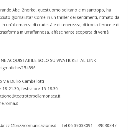
l grande Abel Znorko, quest’uomo solitario e misantropo, ha
ciuto giornalista? Come in un thriller dei sentimenti, ritmato da
n un’alternanza di crudeltà e di tenerezza, di ironia feroce e di
rasforma in un’affannosa, affascinante scoperta di verità
NE ACQUISTABILE SOLO SU VIVATICKET AL LINK
-enigmatiche/154596
 Via Duilio Cambellotti
e 18-21.30, festivi ore 15-18.30
ozione@teatrotorbellamonaca.it
e.roma.it
ic.brizzi@brizzicomunicazione.it – Tel 06 39038091 – 39030347