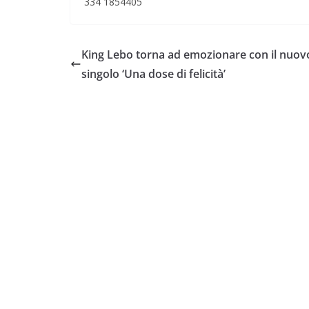
334 1854405
King Lebo torna ad emozionare con il nuov
singolo ‘Una dose di felicità’