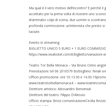
Ma qual è il vero motivo dell’incontro? E perché i
accettato per la prima volta di ricevere uno sconos
drammatici colpi di scena, due uomini si scontrano i
profonda commozione: un’intervista che presto si t
taciute.
Evento in streaming
BIGLIETTO UNICO 5 EURO + 1 EURO COMMISSIO
https://www.vivaticket.com/it/biglietto/variazioni
Teatro Tor Bella Monaca – Via Bruno Cirino angolo
Prenotazioni: tel 06 2010579 Botteghino: feriali or
Ufficio promozione: ore 10-13.30 e 14.30-19prom
www.teatrotorbellamonaca.it – www.teatriincomun
Direttore artistico: Alessandro Benvenuti
Direttore del teatro: Filippo D’Alessio
Ufficio stampa: Brizzi comunicazioneCecilia Brizz