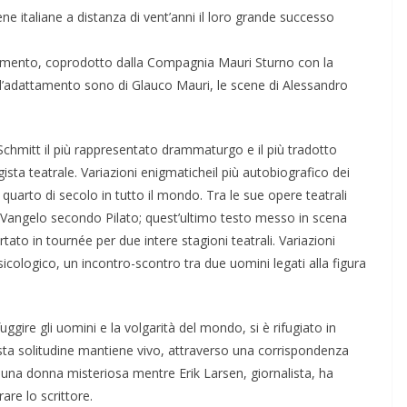
e italiane a distanza di vent’anni il loro grande successo
stimento, coprodotto dalla Compagnia Mauri Sturno con la
l’adattamento sono di Glauco Mauri, le scene di Alessandro
à Schmitt il più rappresentato drammaturgo e il più tradotto
ista teatrale. Variazioni enigmaticheil più autobiografico dei
quarto di secolo in tutto il mondo. Tra le sue opere teatrali
 e Il Vangelo secondo Pilato; quest’ultimo testo messo in scena
to in tournée per due intere stagioni teatrali. Variazioni
sicologico, un incontro-scontro tra due uomini legati alla figura
ggire gli uomini e la volgarità del mondo, si è rifugiato in
sta solitudine mantiene vivo, attraverso una corrispondenza
una donna misteriosa mentre Erik Larsen, giornalista, ha
are lo scrittore.