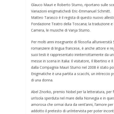
Glauco Mauri e Roberto Sturno, riportano sulle scen
Variazioni enigmatichedi Eric-Emmanuel Schmitt.
Matteo Tarasco è il regista di questo nuovo alle
Fondazione Teatro della Toscana; la traduzione e 
Camera, le musiche di Vanja Sturno.
Per molti anni insegnante di filosofia all’universit
romanziere di lingua francese, è anche attore e reg
suoi testi è rappresentato ininterrottamente da un 
messe in scena in Italia: Il visitatore, Il libertino
dalla Compagnia Mauri Sturno nel 2008 è stato porta
Enigmatiche è una partita a scacchi, un intreccio p
di una donna.
Abel Znorko, premio Nobel per la letteratura, per fu
un’isola sperduta nel mare della Norvegia e in que
amorosa che ormai dura da vent’anni, l’amore per 
addotto il pretesto di un’intervista per poter incontr