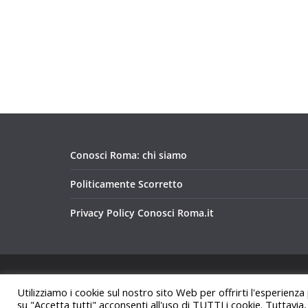
Conosci Roma: chi siamo
Politicamente Scorretto
Privacy Policy Conosci Roma.it
Copyright © 2026
Conosci Roma
. Tutti i diritti riservat
Utilizziamo i cookie sul nostro sito Web per offrirti l'esperienza
Tema:
ColorMag
di ThemeGrill. Powered by
WordPre
su "Accetta tutti" acconsenti all'uso di TUTTI i cookie. Tuttavia