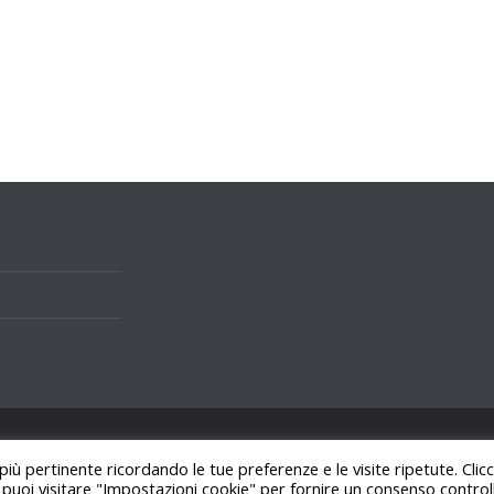
i.
 più pertinente ricordando le tue preferenze e le visite ripetute. Cli
ss
.
, puoi visitare "Impostazioni cookie" per fornire un consenso control