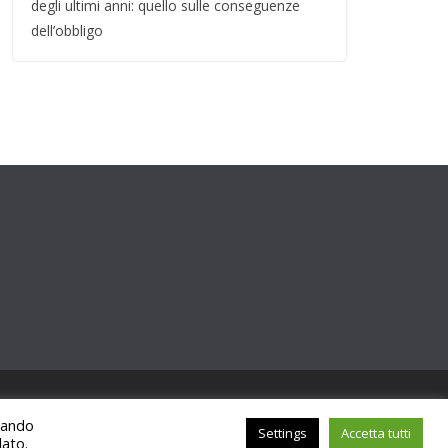
degli ultimi anni: quello sulle conseguenze
dell’obbligo
ccando
Settings
Accetta tutti
lato.