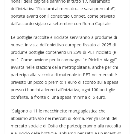
rionali della capitale saranno in tutto 17, nell’ambito
dell’iniziativa “Riciclami al mercato… e sarai premiato!”,
portata avanti con il consorzio Coripet, come previsto
dall’accordo siglato a settembre con Roma Capitale.
Le bottiglie raccolte e riciclate serviranno a produrne di
nuove, in vista dell’obiettivo europeo fissato al 2025 di
produrre bottiglie contenenti un 25% di PET riciclato (R-
pet). Come avviene per la campagna “+ Ricicli + Viaggi”,
avviata nelle stazioni della metropolitana, anche per chi
partecipa alla raccolta di materiale in PET nei mercati è
previsto un piccolo premio: 1 euro di sconto sulla spesa
presso i banchi aderenti all’iniziativa, ogni 100 bottiglie
conferite, a fronte di una spesa minima di 5 euro.
“Salgono a 11 le macchinette mangiaplastica che
abbiamo attivato nei mercati di Roma. Per gli utenti del
mercato sociale di Ostia che parteciperanno alla raccolta
e al riciclo delle bottiglie, abbiamo pensato a un incentivo