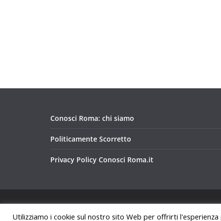
Conosci Roma: chi siamo
Politicamente Scorretto
Privacy Policy Conosci Roma.it
Copyright © 2026
Conosci Roma
. Tutti i diritti riservat
Utilizziamo i cookie sul nostro sito Web per offrirti l'esperienza
Tema:
ColorMag
di ThemeGrill. Powered by
WordPre