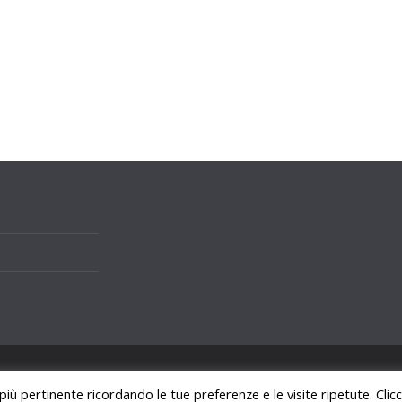
i.
 più pertinente ricordando le tue preferenze e le visite ripetute. Cli
ss
.