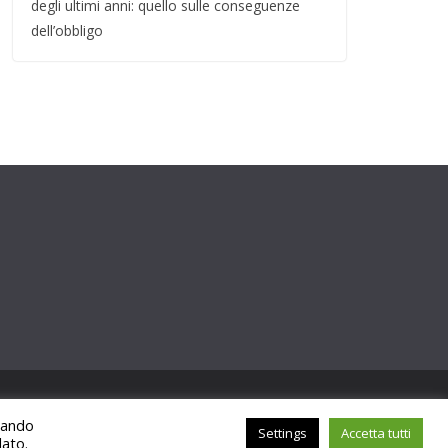
degli ultimi anni: quello sulle conseguenze
dell’obbligo
ccando
Settings
Accetta tutti
lato.