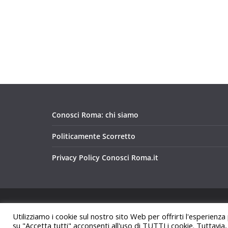
Conosci Roma: chi siamo
Politicamente Scorretto
Privacy Policy Conosci Roma.it
Copyright © 2026
Conosci Roma
. Tutti i diritti riservat
Utilizziamo i cookie sul nostro sito Web per offrirti l'esperienza
Tema:
ColorMag
di ThemeGrill. Powered by
WordPre
su "Accetta tutti" acconsenti all'uso di TUTTI i cookie. Tuttavia