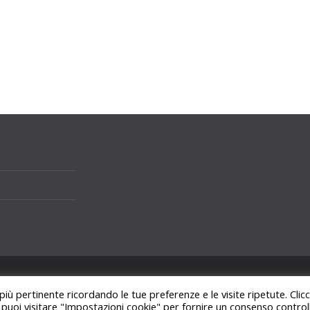
i.
 più pertinente ricordando le tue preferenze e le visite ripetute. Cli
ss
.
, puoi visitare "Impostazioni cookie" per fornire un consenso control