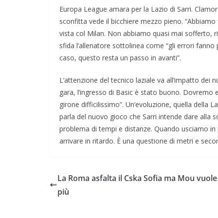
Europa League amara per la Lazio di Sarri. Clamor
sconfitta vede il bicchiere mezzo pieno. “Abbiamo 
vista col Milan. Non abbiamo quasi mai sofferto, ri
sfida l’allenatore sottolinea come “gli errori fann
caso, questo resta un passo in avanti”.
L’attenzione del tecnico laziale va all’impatto dei
gara, l’ingresso di Basic è stato buono. Dovremo ess
girone difficilissimo”. Un’evoluzione, quella della L
parla del nuovo gioco che Sarri intende dare alla 
problema di tempi e distanze. Quando usciamo in pre
arrivare in ritardo. È una questione di metri e secon
La Roma asfalta il Cska Sofia ma Mou vuole
più