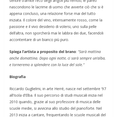
sentire tramite l’eco degli angoli più remoti; le pareti
nascondono le lacrime di uomo che avverte ciò che si è
appena concluso, una relazione forse mai del tutto
iniziata. Il colore del vino, intensamente rosso, come la
passione e il vivo desiderio di volersi, uno sulla pelle
dell’altra, non sporcherà mai le labbra dei due, facendoli
accontentare di un bianco più puro.
Spiega l’artista a proposito del brano
:
“Sarà mattina
anche domattina. Dopo ogni notte, ci sarà sempre un’alba,
e torneremo a splendere con la luce del sole.”
Biografia
Riccardo Guglielmi, in arte Herré, nasce nel settembre ‘97
all’Isola d’Elba. Il suo percorso di studi musicali inizia nel
2010 quando, grazie al suo professore di musica delle
scuole medie, si avvicina allo studio del pianoforte. Nel
2013 inizia a cantare, frequentando le scuole musicali del