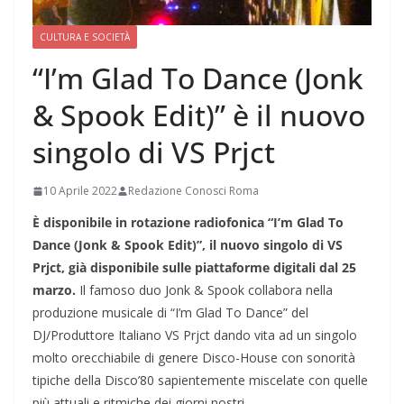
CULTURA E SOCIETÀ
“I’m Glad To Dance (Jonk
& Spook Edit)” è il nuovo
singolo di VS Prjct
10 Aprile 2022
Redazione Conosci Roma
È disponibile in rotazione radiofonica “I’m Glad To
Dance (Jonk & Spook Edit)”, il nuovo singolo di VS
Prjct, già disponibile sulle piattaforme digitali dal 25
marzo.
Il famoso duo Jonk & Spook collabora nella
produzione musicale di “I’m Glad To Dance” del
DJ/Produttore Italiano VS Prjct dando vita ad un singolo
molto orecchiabile di genere Disco-House con sonorità
tipiche della Disco’80 sapientemente miscelate con quelle
più attuali e ritmiche dei giorni nostri.