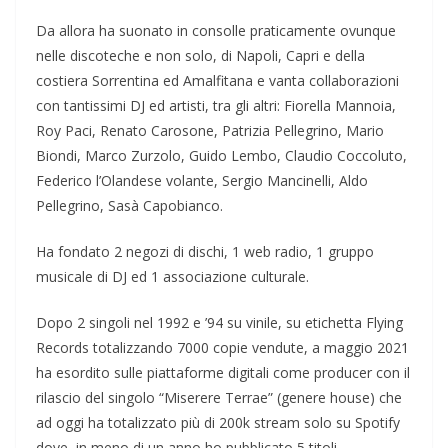
Da allora ha suonato in consolle praticamente ovunque
nelle discoteche e non solo, di Napoli, Capri e della
costiera Sorrentina ed Amalfitana e vanta collaborazioni
con tantissimi DJ ed artisti, tra gli altri: Fiorella Mannoia,
Roy Paci, Renato Carosone, Patrizia Pellegrino, Mario
Biondi, Marco Zurzolo, Guido Lembo, Claudio Coccoluto,
Federico l’Olandese volante, Sergio Mancinelli, Aldo
Pellegrino, Sasà Capobianco.
Ha fondato 2 negozi di dischi, 1 web radio, 1 gruppo
musicale di DJ ed 1 associazione culturale.
Dopo 2 singoli nel 1992 e ’94 su vinile, su etichetta Flying
Records totalizzando 7000 copie vendute, a maggio 2021
ha esordito sulle piattaforme digitali come producer con il
rilascio del singolo “Miserere Terrae” (genere house) che
ad oggi ha totalizzato più di 200k stream solo su Spotify
dove, in meno di un anno ho pubblicato 5 titoli