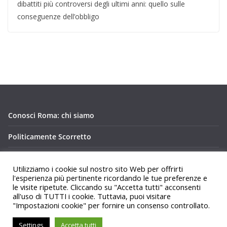
dibattiti più controversi degli ultimi anni: quello sulle
conseguenze dell’obbligo
Conosci Roma: chi siamo
Politicamente Scorretto
Privacy Policy Conosci Roma.it
Utilizziamo i cookie sul nostro sito Web per offrirti
l'esperienza più pertinente ricordando le tue preferenze e
le visite ripetute. Cliccando su "Accetta tutti" acconsenti
all'uso di TUTTI i cookie. Tuttavia, puoi visitare
"Impostazioni cookie" per fornire un consenso controllato.
Copyright © 2026
Conosci Roma
. Tutti i diritti riservati.
Settings
Accetta tutti