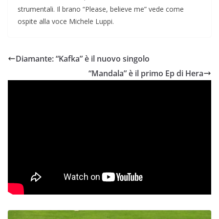
strumentali. Il brano “Please, believe me” vede come
ospite alla voce Michele Luppi.
Diamante: “Kafka” è il nuovo singolo
“Mandala” è il primo Ep di Hera