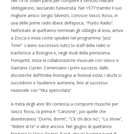
Nel 1976 Solieri parte per compiere il servizio militare
obbligatorio, lasciando l’università. Nel 1977 tramite il suo
migliore amico Sergio Silvestri, conosce Vasco Rossi, in
una delle prime radio libere dell’epoca, “Punto Radio”.
Nell’estate di quell’anno terminati gli obblighi di leva, arriva
a Zocca e inizia come speaker nel programma “Jazz
Time”. L’anno successivo tutto lo staff della radio si
trasferisce a Bologna e, negli studi della primissima
Fonoprint, inizia la collaborazione musicale con Vasco e
Gaetano Curreri. Cominciano i primi successi, dalle
discoteche dell’Emilia-Romagna ai festival estivi; i dischi si
succedono e l’audience aumenta, fino al successo
nazionale con “Vita spericolata”.
A metà degli anni ’80 comincia a comporre musiche per
Vasco Rossi, la prima è “Canzone”, poi quelle che
diventeranno “Dormi, dormi”, “C’è chi dice no”, “Lo show”,
“Ridere di te” e altre ancora. Nel giugno di quell’anno
fondano la Steve Rogers Band, che da backing-band di