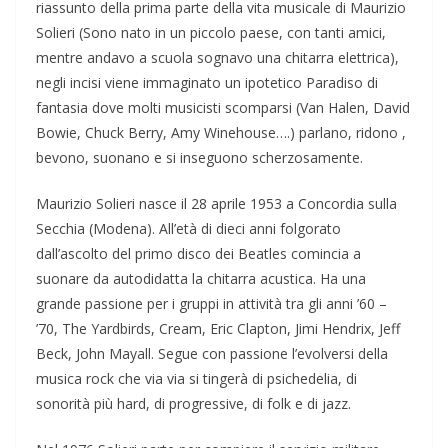
riassunto della prima parte della vita musicale di Maurizio
Solieri (Sono nato in un piccolo paese, con tanti amici,
mentre andavo a scuola sognavo una chitarra elettrica),
negli incisi viene immaginato un ipotetico Paradiso di
fantasia dove molti musicisti scomparsi (Van Halen, David
Bowie, Chuck Berry, Amy Winehouse….) parlano, ridono ,
bevono, suonano e si inseguono scherzosamente.
Maurizio Solieri nasce il 28 aprile 1953 a Concordia sulla
Secchia (Modena). All’età di dieci anni folgorato
dall’ascolto del primo disco dei Beatles comincia a
suonare da autodidatta la chitarra acustica. Ha una
grande passione per i gruppi in attività tra gli anni ’60 –
’70, The Yardbirds, Cream, Eric Clapton, Jimi Hendrix, Jeff
Beck, John Mayall. Segue con passione l’evolversi della
musica rock che via via si tingerà di psichedelia, di
sonorità più hard, di progressive, di folk e di jazz.