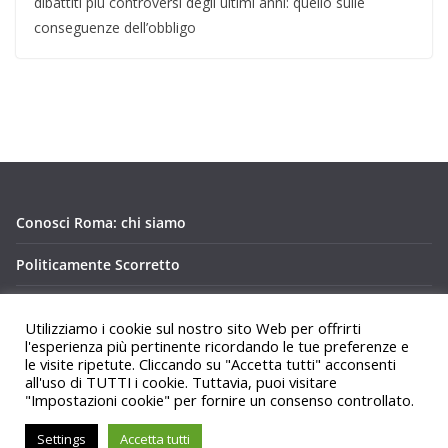
dibattiti più controversi degli ultimi anni: quello sulle
conseguenze dell’obbligo
Conosci Roma: chi siamo
Politicamente Scorretto
Privacy Policy Conosci Roma.it
Utilizziamo i cookie sul nostro sito Web per offrirti
l'esperienza più pertinente ricordando le tue preferenze e
le visite ripetute. Cliccando su "Accetta tutti" acconsenti
all'uso di TUTTI i cookie. Tuttavia, puoi visitare
"Impostazioni cookie" per fornire un consenso controllato.
Copyright © 2026
Conosci Roma
. Tutti i diritti riservati.
Settings
Accetta tutti