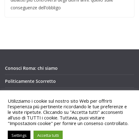
conseguenze dell’obbligo
Conosci Roma: chi siamo
Politicamente Scorretto
Privacy Policy Conosci Roma.it
Utilizziamo i cookie sul nostro sito Web per offrirti
l'esperienza più pertinente ricordando le tue preferenze e
le visite ripetute. Cliccando su "Accetta tutti" acconsenti
all'uso di TUTTI i cookie. Tuttavia, puoi visitare
"Impostazioni cookie" per fornire un consenso controllato.
Copyright © 2026
Conosci Roma
. Tutti i diritti riservati.
Settings
Accetta tutti
Tema:
ColorMag
di ThemeGrill. Powered by
WordPress
.