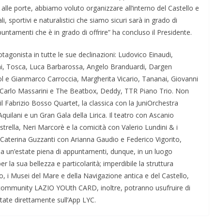
 alle porte, abbiamo voluto organizzare all’interno del Castello e
i, sportivi e naturalistici che siamo sicuri sarà in grado di
 appuntamenti che è in grado di offrire” ha concluso il Presidente.
agonista in tutte le sue declinazioni: Ludovico Einaudi,
i, Tosca, Luca Barbarossa, Angelo Branduardi, Dargen
l e Gianmarco Carroccia, Margherita Vicario, Tananai, Giovanni
 Carlo Massarini e The Beatbox, Deddy, TTR Piano Trio. Non
l Fabrizio Bosso Quartet, la classica con la JuniOrchestra
Aquilani e un Gran Gala della Lirica. Il teatro con Ascanio
trella, Neri Marcorè e la comicità con Valerio Lundini & i
 Caterina Guzzanti con Arianna Gaudio e Federico Vigorito,
cia un’estate piena di appuntamenti, dunque, in un luogo
 per la sua bellezza e particolarità; imperdibile la struttura
o, i Musei del Mare e della Navigazione antica e del Castello,
lla community LAZIO YOUth CARD, inoltre, potranno usufruire di
state direttamente sull’App LYC.