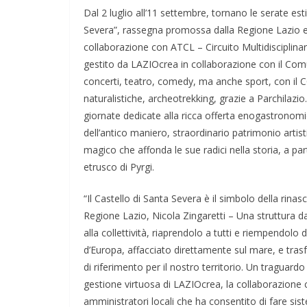
Dal 2 luglio all’11 settembre, tornano le serate esti
Severa”, rassegna promossa dalla Regione Lazio e 
collaborazione con ATCL – Circuito Multidisciplinare
gestito da LAZIOcrea in collaborazione con il Comu
concerti, teatro, comedy, ma anche sport, con il C
naturalistiche, archeotrekking, grazie a Parchilazi
giornate dedicate alla ricca offerta enogastronomic
dell’antico maniero, straordinario patrimonio artis
magico che affonda le sue radici nella storia, a par
etrusco di Pyrgi.
“Il Castello di Santa Severa è il simbolo della rinas
Regione Lazio, Nicola Zingaretti – Una struttura d
alla collettività, riaprendolo a tutti e riempendolo
d’Europa, affacciato direttamente sul mare, e trasf
di riferimento per il nostro territorio. Un traguard
gestione virtuosa di LAZIOcrea, la collaborazione co
amministratori locali che ha consentito di fare si