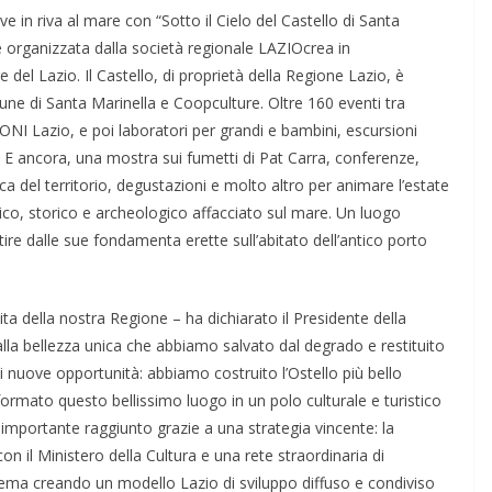
ve in riva al mare con “Sotto il Cielo del Castello di Santa
organizzata dalla società regionale LAZIOcrea in
 del Lazio. Il Castello, di proprietà della Regione Lazio, è
ne di Santa Marinella e Coopculture. Oltre 160 eventi tra
ONI Lazio, e poi laboratori per grandi e bambini, escursioni
o. E ancora, una mostra sui fumetti di Pat Carra, conferenze,
a del territorio, degustazioni e molto altro per animare l’estate
tico, storico e archeologico affacciato sul mare. Un luogo
tire dalle sue fondamenta erette sull’abitato dell’antico porto
cita della nostra Regione – ha dichiarato il Presidente della
alla bellezza unica che abbiamo salvato dal degrado e restituito
 di nuove opportunità: abbiamo costruito l’Ostello più bello
ormato questo bellissimo luogo in un polo culturale e turistico
o importante raggiunto grazie a una strategia vincente: la
n il Ministero della Cultura e una rete straordinaria di
stema creando un modello Lazio di sviluppo diffuso e condiviso