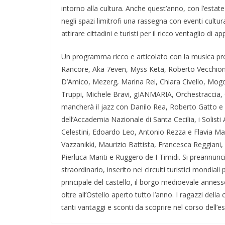
intorno alla cultura. Anche quest’anno, con l’estate
negli spazi limitrofi una rassegna con eventi cultural
attirare cittadini e turisti per il ricco ventaglio di
Un programma ricco e articolato con la musica prot
Rancore, Aka 7even, Myss Keta, Roberto Vecchion
D’Amico, Mezerg, Marina Rei, Chiara Civello, Mogo
Truppi, Michele Bravi, gIANMARIA, Orchestraccia,
mancherà il jazz con Danilo Rea, Roberto Gatto e i
dell’Accademia Nazionale di Santa Cecilia, i Solisti 
Celestini, Edoardo Leo, Antonio Rezza e Flavia Mas
Vazzanikki, Maurizio Battista, Francesca Reggiani,
Pierluca Mariti e Ruggero de I Timidi. Si preannun
straordinario, inserito nei circuiti turistici mondiali
principale del castello, il borgo medioevale anness
oltre all’Ostello aperto tutto l’anno. I ragazzi de
tanti vantaggi e sconti da scoprire nel corso dell’e