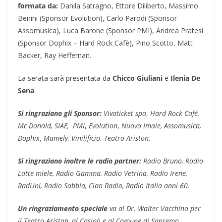
formata da:
Danila Satragno, Ettore Diliberto, Massimo
Benini (Sponsor Evolution), Carlo Parodi (Sponsor
Assomusica), Luca Barone (Sponsor PMI), Andrea Pratesi
(Sponsor Dophix – Hard Rock Cafè), Pino Scotto, Matt
Backer, Ray Heffernan.
La serata sarà presentata da
Chicco Giuliani
e
Ilenia De
Sena
.
Si ringraziano gli Sponsor:
Vivaticket spa
,
Hard Rock Café,
Mc Donald, SIAE,
PMI
,
Evolution
,
Nuovo Imaie, Assomusica,
Dophix
,
Mamely, Vinilificio.
Teatro Ariston.
Si ringraziano inoltre le radio partner:
Radio Bruno, Radio
Latte miele, Radio Gamma, Radio Vetrina, Radio Irene,
RadUni, Radio Sabbia, Ciao Radio, Radio Italia anni 60.
Un ringraziamento speciale
va al Dr. Walter Vacchino per
il Teatro Ariston, al Casinò e al Comune di Sanremo.