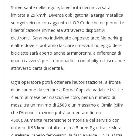
Sul versante delle regole, la velocità dei mezzi sarà
limitata a 25 km/h. Diventa obbligatoria la targa metallica
su ogni veicolo con aggiunta di QR Code che ne permette
l’identificazione immediata attraverso dispositivi
elettronici. Saranno individuate apposite aree No parking
e altre dove si potranno lasciare i mezzi. Il noleggio delle
biciclette sarà aperto anche ai minorenni, a differenza di
quanto avverrà per i monopattini, con obbligo di iscrizione
attraverso carta di identità.
Ogni operatore potrà ottenere l’autorizzazione, a fronte
di un canone da versare a Roma Capitale variabile tra 1 e
4 euro al mese per ciascun veicolo, per un numero di
mezzi tra un minimo di 2500 e un massimo di 3mila (cifra
che l’Amministrazione potrà aumentare fino a
4500). Aumenta l’estensione territoriale del servizio con
un’area di 95 kmq totali estesa a 5 aree Pgtu tra le Mura
Aureliane, l’anello ferroviario, la fascia verde, il Gra, Ostia