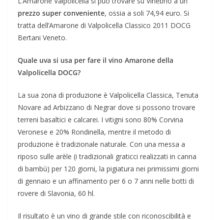
L’Amarone Valpolicella si può trovare su Vinebrio a un
prezzo super conveniente
, ossia a soli 74,94 euro. Si
tratta dell’Amarone di Valpolicella Classico 2011 DOCG
Bertani Veneto.
Quale uva si usa per fare il vino Amarone della
Valpolicella DOCG?
La sua zona di produzione è Valpolicella Classica, Tenuta
Novare ad Arbizzano di Negrar dove si possono trovare
terreni basaltici e calcarei. I vitigni sono 80% Corvina
Veronese e 20% Rondinella, mentre il metodo di
produzione è tradizionale naturale. Con una messa a
riposo sulle arèle (i tradizionali graticci realizzati in canna
di bambù) per 120 giorni, la pigiatura nei primissimi giorni
di gennaio e un affinamento per 6 o 7 anni nelle botti di
rovere di Slavonia, 60 hl.
Il risultato è un vino di grande stile con riconoscibilità e