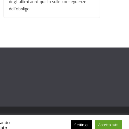
degli ultimi anni: quello sulle conseguenze
dell’obbligo
ccando
Settings
Accetta tutti
lato.