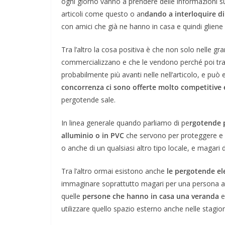
ogni giorno vanno a prendere delle informazioni
articoli come questo o an
dando a interloquire d
con amici che già ne hanno in casa e quindi gliene s
Tra l’altro la cosa positiva è che non solo nelle gr
commercializzano e che le vendono perché poi tra l
probabilmente più avanti nelle nell’articolo, e può
concorrenza ci sono offerte molto competitive 
pergotende sale.
In linea generale quando parliamo di pe
rgotende 
alluminio o in PVC
che servono per proteggere e 
o anche di un qualsiasi altro tipo locale, e magari 
Tra l’altro ormai esistono anche
le pergotende el
immaginare soprattutto magari per una persona anzi
quelle
persone che hanno in casa una veranda
utilizzare quello spazio esterno anche nelle stagion