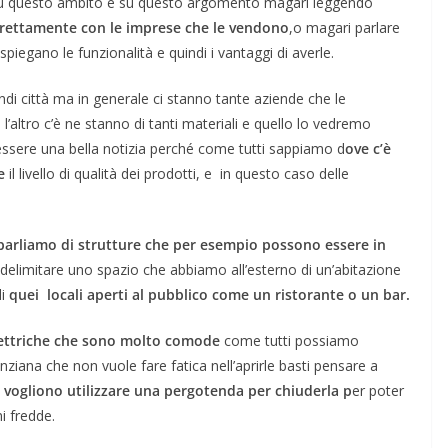
 su questo ambito e su questo argomento magari leggendo
irettamente con le imprese che le vendono
,o magari parlare
piegano le funzionalità e quindi i vantaggi di averle.
andi città ma in generale ci stanno tante aziende che le
’altro c’è ne stanno di tanti materiali e quello lo vedremo
 essere una bella notizia perché come tutti sappiamo d
ove c’è
e
il livello di qualità dei prodotti, e in questo caso delle
parliamo di strutture che per esempio possono essere in
delimitare uno spazio che abbiamo all’esterno di un’abitazione
di
quei locali aperti al pubblico come un ristorante o un bar.
ettriche che sono molto comode
come tutti possiamo
ana che non vuole fare fatica nell’aprirle basti pensare a
e
vogliono utilizzare una pergotenda per chiuderla p
er poter
i fredde.