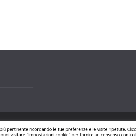
i.
 più pertinente ricordando le tue preferenze e le visite ripetute. Cli
ss
.
, puoi visitare "Impostazioni cookie" per fornire un consenso control