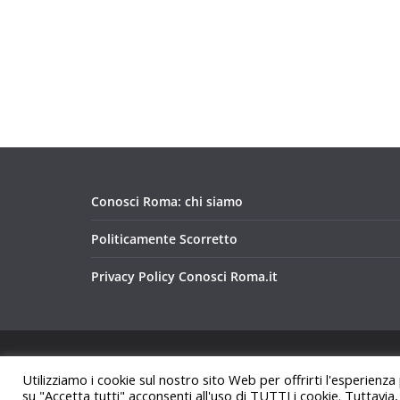
Conosci Roma: chi siamo
Politicamente Scorretto
Privacy Policy Conosci Roma.it
Copyright © 2026
Conosci Roma
. Tutti i diritti riservat
Utilizziamo i cookie sul nostro sito Web per offrirti l'esperienza
Tema:
ColorMag
di ThemeGrill. Powered by
WordPre
su "Accetta tutti" acconsenti all'uso di TUTTI i cookie. Tuttavia