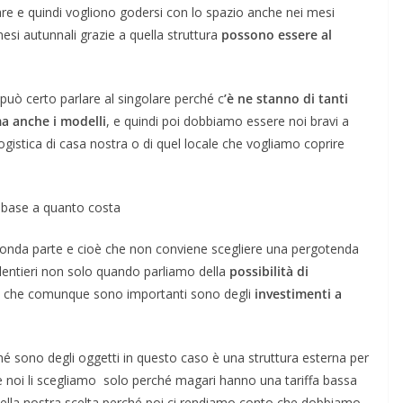
e e quindi vogliono godersi con lo spazio anche nei mesi
esi autunnali grazie a quella struttura
possono essere al
può certo parlare al singolare perché c
’è ne stanno di tanti
ma anche i modelli
, e quindi poi dobbiamo essere noi bravi a
logistica di casa nostra o di quel locale che vogliamo coprire
 base a quanto costa
econda parte e cioè che non conviene scegliere una pergotenda
olentieri non solo quando parliamo della
possibilità di
tti che comunque sono importanti sono degli
investimenti a
é sono degli oggetti in questo caso è una struttura esterna per
e noi li scegliamo solo perché magari hanno una tariffa bassa
 della nostra scelta perché poi ci rendiamo conto che dobbiamo