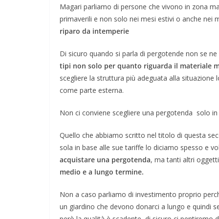
Magari parliamo di persone che vivono in zona mar
primaverili e non solo nei mesi estivi o anche nei m
riparo da intemperie
Di sicuro quando si parla di pergotende non se ne 
tipi non solo per quanto riguarda il materiale 
scegliere la struttura più adeguata alla situazione 
come parte esterna.
Non ci conviene scegliere una pergotenda solo in
Quello che abbiamo scritto nel titolo di questa s
sola in base alle sue tariffe lo diciamo spesso e v
acquistare una pergotenda
, ma tanti altri ogge
medio e a lungo termine.
Non a caso parliamo di investimento proprio perch
un giardino che devono donarci a lungo e quindi s
però la qualità è scadente, di sicuro ci pentiremo