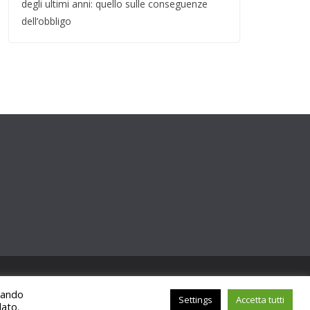
degli ultimi anni: quello sulle conseguenze
dell’obbligo
ccando
Settings
Accetta tutti
lato.