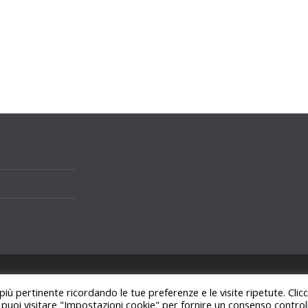
i.
 più pertinente ricordando le tue preferenze e le visite ripetute. Cli
ss
.
, puoi visitare "Impostazioni cookie" per fornire un consenso control