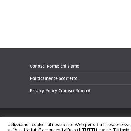
Conosci Roma: chi siamo
Politicamente Scorretto
Privacy Policy Conosci Roma.it
Copyright © 2026
Conosci Roma
. Tutti i diritti riservat
Utilizziamo i cookie sul nostro sito Web per offrirti l'esperienza
Tema:
ColorMag
di ThemeGrill. Powered by
WordPre
su "Accetta tutti" acconsenti all'uso di TUTTI i cookie. Tuttavia