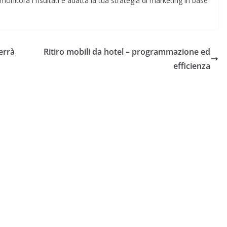
 monitora i risultati e adatta la tua strategia di marketing in base
errà
Ritiro mobili da hotel – programmazione ed
efficienza