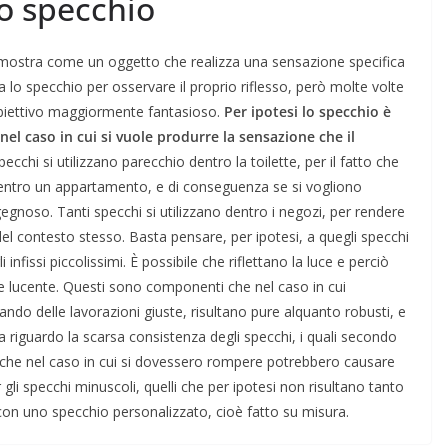
lo specchio
si mostra come un oggetto che realizza una sensazione specifica
a lo specchio per osservare il proprio riflesso, però molte volte
biettivo maggiormente fantasioso.
Per ipotesi lo specchio è
nel caso in cui si vuole produrre la sensazione che il
pecchi si utilizzano parecchio dentro la toilette, per il fatto che
 dentro un appartamento, e di conseguenza se si vogliono
ngegnoso. Tanti specchi si utilizzano dentro i negozi, per rendere
el contesto stesso. Basta pensare, per ipotesi, a quegli specchi
fissi piccolissimi. È possibile che riflettano la luce e perciò
e lucente. Questi sono componenti che nel caso in cui
ando delle lavorazioni giuste, risultano pure alquanto robusti, e
riguardo la scarsa consistenza degli specchi, i quali secondo
i che nel caso in cui si dovessero rompere potrebbero causare
 gli specchi minuscoli, quelli che per ipotesi non risultano tanto
con uno specchio personalizzato, cioè fatto su misura.