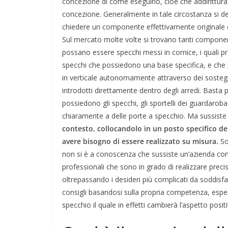
concezione di come eseguirlo, cioè che addirittura
concezione. Generalmente in tale circostanza si de
chiedere un componente effettivamente originale e d
Sul mercato molte volte si trovano tanti componen
possano essere specchi messi in cornice, i quali pr
specchi che possiedono una base specifica, e che
in verticale autonomamente attraverso dei sostegn
introdotti direttamente dentro degli arredi. Basta p
possiedono gli specchi, gli sportelli dei guardarob
chiaramente a delle porte a specchio. Ma sussiste p
contesto, collocandolo in un posto specifico de
avere bisogno di essere realizzato su misura.
So
non si è a conoscenza che sussiste un’azienda comp
professionali che sono in grado di realizzare prec
oltrepassando i desideri più complicati da soddisf
consigli basandosi sulla propria competenza, esper
specchio il quale in effetti cambierà l’aspetto posi