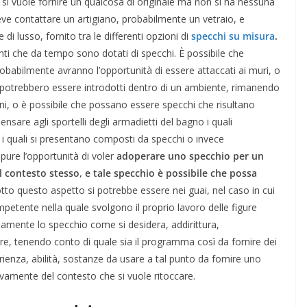
 si vuole fornire un qualcosa di originale ma non si ha nessuna
ve contattare un artigiano, probabilmente un vetraio, e
i lusso, fornito tra le differenti opzioni di
specchi su misura
.
ti che da tempo sono dotati di specchi. È possibile che
obabilmente avranno l’opportunità di essere attaccati ai muri, o
 potrebbero essere introdotti dentro di un ambiente, rimanendo
i, o è possibile che possano essere specchi che risultano
ensare agli sportelli degli armadietti del bagno i quali
a i quali si presentano composti da specchi o invece
ure l’opportunità di voler
adoperare uno specchio per un
l contesto stesso, e tale specchio è possibile che possa
tto questo aspetto si potrebbe essere nei guai, nel caso in cui
etente nella quale svolgono il proprio lavoro delle figure
isamente lo specchio come si desidera, addirittura,
are, tenendo conto di quale sia il programma così da fornire dei
ienza, abilità, sostanze da usare a tal punto da fornire uno
tivamente del contesto che si vuole ritoccare.