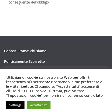
conseguenze dell’obbligo
Conosci Roma: chi siamo
Politicamente Scorretto
Privacy Policy Conosci Roma.it
Utilizziamo i cookie sul nostro sito Web per offrirti
l'esperienza più pertinente ricordando le tue preferenze e
le visite ripetute. Cliccando su "Accetta tutti" acconsenti
all'uso di TUTTI i cookie. Tuttavia, puoi visitare
"Impostazioni cookie" per fornire un consenso controllato.
Copyright © 2026
Conosci Roma
. Tutti i diritti riservati.
Settings
Accetta tutti
Tema:
ColorMag
di ThemeGrill. Powered by
WordPress
.