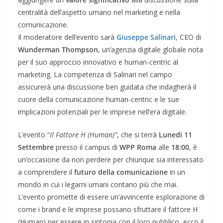
centralità dell’aspetto umano nel marketing e nella
comunicazione.
Il moderatore dell’evento sarà
Giuseppe Salinari
, CEO di
Wunderman Thompson
, un’agenzia digitale globale nota
per il suo approccio innovativo e human-centric al
marketing. La competenza di Salinari nel campo
assicurerà una discussione ben guidata che indagherà il
cuore della comunicazione human-centric e le sue
implicazioni potenziali per le imprese nell’era digitale.
L’evento “
Il Fattore H (Human)”
, che si terrà
Lunedì 11
Settembre
presso il campus di
WPP Roma
alle
18:00
, è
un’occasione da non perdere per chiunque sia interessato
a comprendere il
futuro della comunicazione
in un
mondo in cui i legami umani contano più che mai.
L’evento promette di essere un’avvincente esplorazione di
come i brand e le imprese possano sfruttare il fattore H
(Human) per essere in sintonia con il loro pubblico, ecco il