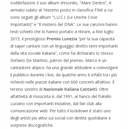
soddisfazioni: il suo album d’esordio, “Mare Dentro”, è
arrivato subito al 16esimo posto in classifica FIMI a cui
sono seguiti gli album “L.U.C.I. (Le Uniche Cose
Importanti)” e “Il mistero del DNA”. Le sue canzoni hanno
testi schietti che lo hanno portato a ritirare, a fine luglio
2015, il prestigioso
Premio Lunezia
“per la sua capacità
di saper cantare con un linguaggio diretto temi importanti
della vita sociale italiana”, come ha dichiarato lo stesso
Stefano De Martino, patron del premio. Marco è un
cantautore atipico: ha una grande attitudine a coinvolgere
il pubblico durante i live, da qualche anno è infatti tra i più
richiesti nelle piazze italiane con 600 concerti all’attivo. È
terzino sinistro di
Nazionale Italiana Cantanti
. Oltre
all’attività di musicista è, dal 1991, al fianco del fratello
Luciano con importanti iniziative, dal fan club alla
comunicazione web. Per tutto il lockdown è stato uno
degli artisti più attivi sui social con dirette quotidiane e
sorprese discografiche.