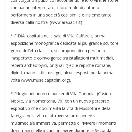
coinvolgono il pubblico raccontando le loro vite, le storie
che hanno interpretato, il loro ruolo di autori o
performers in una società così simile e insieme tanto
diversa dalla nostra. (www.arapacis.it)
* FIDIA, ospitata nelle sale di Villa Caffarelli, prima
esposizione monografica dedicata al più grande scultore
greco dell’età classica, si compone di un percorso
inaspettato e coinvolgente tra istallazioni multimediali,
reperti archeologici, originali greci e repliche romane,
dipinti, manoscritti, disegni, alcuni esposti per la prima
volta (www.museicapitolini.org).
* Rifugio antiaereo e bunker di Villa Torlonia, (Casino
Nobile, Via Nomentana, 70) con un nuovo percorso
espositivo che documenta la vita di Mussolini e della
famiglia nella villa e, attraverso un’esperienza
multimediale immersiva, permette di rivivere i momenti
drammatici delle incursioni aeree durante la Seconda