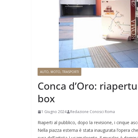
AUTO, MOTO, TRASPORTI
Conca d’Oro: riapertu
box
1 Giugno 2024
Redazione Conosci Roma
Riaperti al pubblico, dopo la revisione, i cinque a
Nella piazza esterna è stata inaugurata l’opera che 
cura dell’artista Lucamaleonte. Il murales è dominat