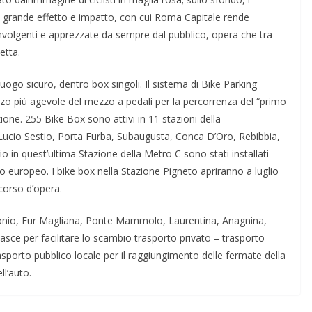
i grande effetto e impatto, con cui Roma Capitale rende
nvolgenti e apprezzate da sempre dal pubblico, opera che tra
zetta.
 luogo sicuro, dentro box singoli. Il sistema di Bike Parking
izzo più agevole del mezzo a pedali per la percorrenza del “primo
zione. 255 Bike Box sono attivi in 11 stazioni della
, Lucio Sestio, Porta Furba, Subaugusta, Conca D’Oro, Rebibbia,
 in quest’ultima Stazione della Metro C sono stati installati
to europeo. I bike box nella Stazione Pigneto apriranno a luglio
 corso d’opera.
i Jonio, Eur Magliana, Ponte Mammolo, Laurentina, Anagnina,
asce per facilitare lo scambio trasporto privato – trasporto
rasporto pubblico locale per il raggiungimento delle fermate della
ll’auto.