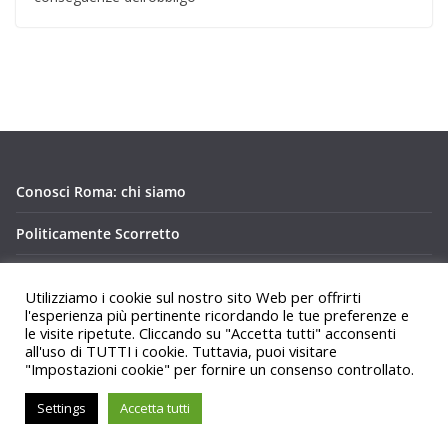
Conosci Roma: chi siamo
Politicamente Scorretto
Privacy Policy Conosci Roma.it
Utilizziamo i cookie sul nostro sito Web per offrirti
l'esperienza più pertinente ricordando le tue preferenze e
le visite ripetute. Cliccando su "Accetta tutti" acconsenti
all'uso di TUTTI i cookie. Tuttavia, puoi visitare
"Impostazioni cookie" per fornire un consenso controllato.
Copyright © 2026
Conosci Roma
. Tutti i diritti riservati.
Settings
Accetta tutti
Tema:
ColorMag
di ThemeGrill. Powered by
WordPress
.