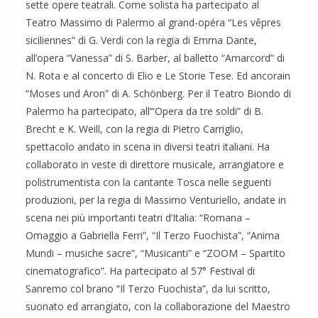
sette opere teatrali. Come solista ha partecipato al
Teatro Massimo di Palermo al grand-opéra “Les vêpres
siciliennes” di G. Verdi con la regia di Emma Dante,
all’opera “Vanessa” di S. Barber, al balletto “Amarcord” di
N. Rota e al concerto di Elio e Le Storie Tese. Ed ancorain
“Moses und Aron” di A. Schönberg. Per il Teatro Biondo di
Palermo ha partecipato, all’“Opera da tre soldi” di B.
Brecht e K. Weill, con la regia di Pietro Carriglio,
spettacolo andato in scena in diversi teatri italiani. Ha
collaborato in veste di direttore musicale, arrangiatore e
polistrumentista con la cantante Tosca nelle seguenti
produzioni, per la regia di Massimo Venturiello, andate in
scena nei più importanti teatri d’Italia: “Romana –
Omaggio a Gabriella Ferri”, “Il Terzo Fuochista”, “Anima
Mundi – musiche sacre”, “Musicanti” e “ZOOM – Spartito
cinematografico”. Ha partecipato al 57° Festival di
Sanremo col brano “Il Terzo Fuochista”, da lui scritto,
suonato ed arrangiato, con la collaborazione del Maestro