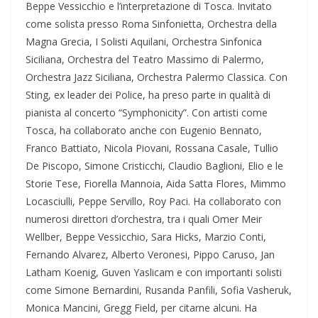
Beppe Vessicchio e l’interpretazione di Tosca. Invitato
come solista presso Roma Sinfonietta, Orchestra della
Magna Grecia, I Solisti Aquilani, Orchestra Sinfonica
Siciliana, Orchestra del Teatro Massimo di Palermo,
Orchestra Jazz Siciliana, Orchestra Palermo Classica. Con
Sting, ex leader dei Police, ha preso parte in qualità di
pianista al concerto “Symphonicity”. Con artisti come
Tosca, ha collaborato anche con Eugenio Bennato,
Franco Battiato, Nicola Piovani, Rossana Casale, Tullio
De Piscopo, Simone Cristicchi, Claudio Baglioni, Elio e le
Storie Tese, Fiorella Mannoia, Aida Satta Flores, Mimmo
Locasciulli, Peppe Servillo, Roy Paci. Ha collaborato con
numerosi direttori d’orchestra, tra i quali Omer Meir
Wellber, Beppe Vessicchio, Sara Hicks, Marzio Conti,
Fernando Alvarez, Alberto Veronesi, Pippo Caruso, Jan
Latham Koenig, Guven Yaslicam e con importanti solisti
come Simone Bernardini, Rusanda Panfili, Sofia Vasheruk,
Monica Mancini, Gregg Field, per citarne alcuni. Ha