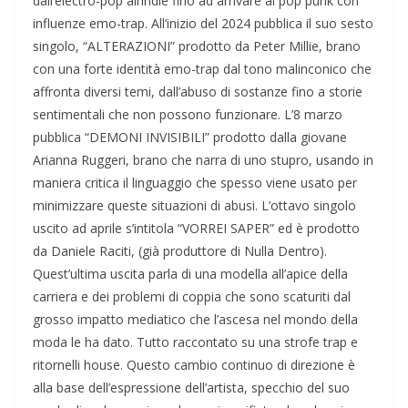
dall’electro-pop all’indie fino ad arrivare al pop punk con
influenze emo-trap. All’inizio del 2024 pubblica il suo sesto
singolo, “ALTERAZIONI” prodotto da Peter Millie, brano
con una forte identità emo-trap dal tono malinconico che
affronta diversi temi, dall’abuso di sostanze fino a storie
sentimentali che non possono funzionare. L’8 marzo
pubblica “DEMONI INVISIBILI” prodotto dalla giovane
Arianna Ruggeri, brano che narra di uno stupro, usando in
maniera critica il linguaggio che spesso viene usato per
minimizzare queste situazioni di abusi. L’ottavo singolo
uscito ad aprile s’intitola “VORREI SAPER” ed è prodotto
da Daniele Raciti, (già produttore di Nulla Dentro).
Quest’ultima uscita parla di una modella all’apice della
carriera e dei problemi di coppia che sono scaturiti dal
grosso impatto mediatico che l’ascesa nel mondo della
moda le ha dato. Tutto raccontato su una strofe trap e
ritornelli house. Questo cambio continuo di direzione è
alla base dell’espressione dell’artista, specchio del suo