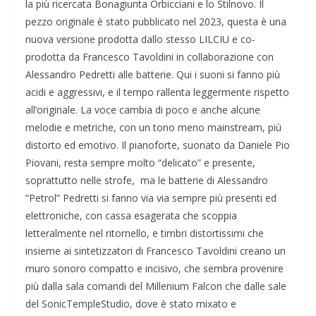
la più ricercata Bonagiunta Orbicciani e lo Stilnovo. Il
pezzo originale è stato pubblicato nel 2023, questa è una
nuova versione prodotta dallo stesso LILCIU e co-
prodotta da Francesco Tavoldini in collaborazione con
Alessandro Pedretti alle batterie. Qui i suoni si fanno più
acidi e aggressivi, e il tempo rallenta leggermente rispetto
all’originale. La voce cambia di poco e anche alcune
melodie e metriche, con un tono meno mainstream, più
distorto ed emotivo. Il pianoforte, suonato da Daniele Pio
Piovani, resta sempre molto “delicato” e presente,
soprattutto nelle strofe, ma le batterie di Alessandro
“Petrol” Pedretti si fanno via via sempre più presenti ed
elettroniche, con cassa esagerata che scoppia
letteralmente nel ritornello, e timbri distortissimi che
insieme ai sintetizzatori di Francesco Tavoldini creano un
muro sonoro compatto e incisivo, che sembra provenire
più dalla sala comandi del Millenium Falcon che dalle sale
del SonicTempleStudio, dove è stato mixato e