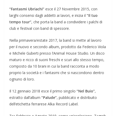
“Fantasmi Ubriachi”
esce il 27 Novembre 2015, con
larghi consensi dagli addetti ai lavori, e inizia il
“Il tuo
tempo tour”
, che porta la band a condividere i palchi di
club e festival con band di spessore.
Nella primavera/estate 2017, la band si mette al lavoro
per il nuovo e secondo album, prodotto da Federico Viola
e Michele Guberti presso l’Animal House Studio. Un disco
maturo e ricco di suoni freschi e scuri allo stesso tempo,
composto da 10 brani in cui la band racconta a modo
proprio la società e i fantasmi che si nascondono dentro
ognuno di loro.
Il 12 gennaio 2018 esce il primo singolo
“Nel Buio”
,
estratto dall’album
“Palude”
, pubblicato e distribuito
dell’etichetta ferrarese Alka Record Label.
Tra Febbraio e Agosto 2019, come un’esplosione, Zagreb