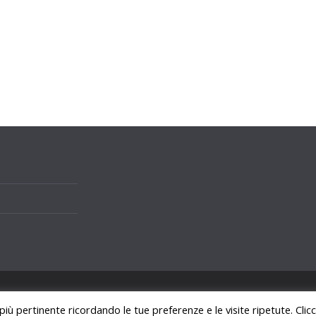
i.
 più pertinente ricordando le tue preferenze e le visite ripetute. Cli
ss
.