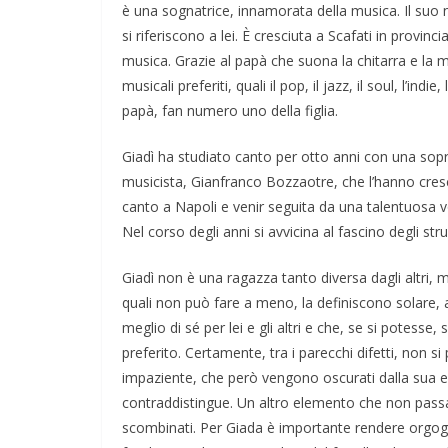
è una sognatrice, innamorata della musica. Il su
si riferiscono a lei. È cresciuta a Scafati in provi
musica. Grazie al papà che suona la chitarra e la
musicali preferiti, quali il pop, il jazz, il soul, l’i
papà, fan numero uno della figlia.
Giadì ha studiato canto per otto anni con una sop
musicista, Gianfranco Bozzaotre, che l’hanno cresci
canto a Napoli e venir seguita da una talentuosa v
Nel corso degli anni si avvicina al fascino degli str
Giadì non è una ragazza tanto diversa dagli altri, 
quali non può fare a meno, la definiscono solare,
meglio di sé per lei e gli altri e che, se si potesse,
preferito. Certamente, tra i parecchi difetti, non si
impaziente, che però vengono oscurati dalla sua es
contraddistingue. Un altro elemento che non passa
scombinati. Per Giada è importante rendere orgogli