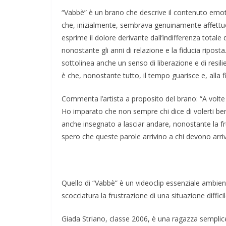
“Vabbè” è un brano che descrive il contenuto emot
che, inizialmente, sembrava genuinamente affettuos
esprime il dolore derivante dall’indifferenza totale
nonostante gli anni di relazione e la fiducia ripost
sottolinea anche un senso di liberazione e di resilie
è che, nonostante tutto, il tempo guarisce e, alla f
Commenta l’artista a proposito del brano: “A volte 
Ho imparato che non sempre chi dice di volerti ben
anche insegnato a lasciar andare, nonostante la f
spero che queste parole arrivino a chi devono arriv
Quello di “Vabbè” è un videoclip essenziale ambien
scocciatura la frustrazione di una situazione diffic
Giada Striano, classe 2006, è una ragazza semplice