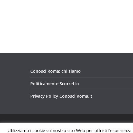
Conosci Roma: chi siamo
Politicamente Scorretto
Privacy Policy Conosci Roma.it
Copyright © 2026
Conosci Roma
. Tutti i diritti riservat
Utilizziamo i cookie sul nostro sito Web per offrirti l'esperienza
Tema:
ColorMag
di ThemeGrill. Powered by
WordPre