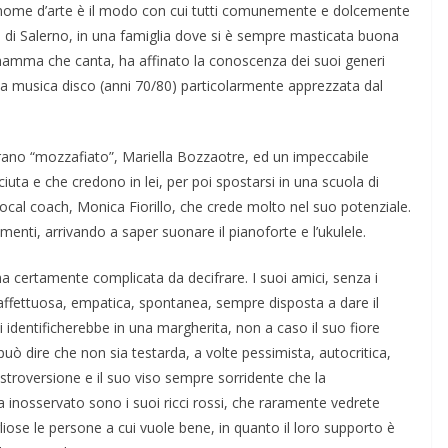
o nome d’arte è il modo con cui tutti comunemente e dolcemente
ncia di Salerno, in una famiglia dove si è sempre masticata buona
 mamma che canta, ha affinato la conoscenza dei suoi generi
ndie, la musica disco (anni 70/80) particolarmente apprezzata dal
rano “mozzafiato”, Mariella Bozzaotre, ed un impeccabile
uta e che credono in lei, per poi spostarsi in una scuola di
ocal coach, Monica Fiorillo, che crede molto nel suo potenziale.
umenti, arrivando a saper suonare il pianoforte e l’ukulele.
ma certamente complicata da decifrare. I suoi amici, senza i
 affettuosa, empatica, spontanea, sempre disposta a dare il
 si identificherebbe in una margherita, non a caso il suo fiore
 può dire che non sia testarda, a volte pessimista, autocritica,
troversione e il suo viso sempre sorridente che la
 inosservato sono i suoi ricci rossi, che raramente vedrete
ose le persone a cui vuole bene, in quanto il loro supporto è