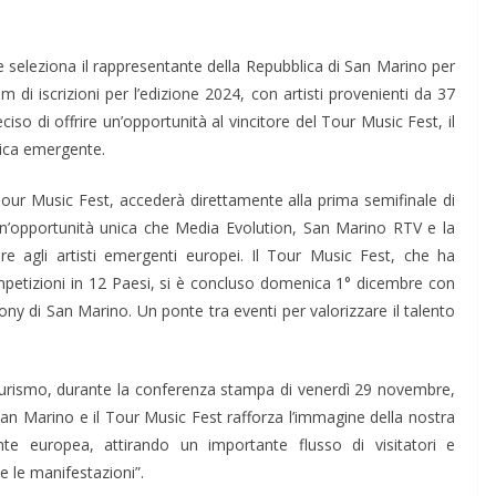
e seleziona il rappresentante della Repubblica di San Marino per
 di iscrizioni per l’edizione 2024, con artisti provenienti da 37
iso di offrire un’opportunità al vincitore del Tour Music Fest, il
ica emergente.
l Tour Music Fest, accederà direttamente alla prima semifinale di
un’opportunità unica che Media Evolution, San Marino RTV e la
ire agli artisti emergenti europei. Il Tour Music Fest, che ha
competizioni in 12 Paesi, si è concluso domenica 1° dicembre con
ony di San Marino. Un ponte tra eventi per valorizzare il talento
 Turismo, durante la conferenza stampa di venerdì 29 novembre,
San Marino e il Tour Music Fest rafforza l’immagine della nostra
e europea, attirando un importante flusso di visitatori e
e le manifestazioni”.