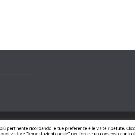
i.
 più pertinente ricordando le tue preferenze e le visite ripetute. Cli
ss
.
, puoi visitare "Impostazioni cookie" per fornire un consenso control