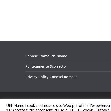
Conosci Roma: chi siamo
Politicamente Scorretto
Privacy Policy Conosci Roma.it
Copyright © 2026
Conosci Roma
. Tutti i diritti riservat
Utilizziamo i cookie sul nostro sito Web per offrirti l'esperienza
Tema:
ColorMag
di ThemeGrill. Powered by
WordPre
su "Accetta tutti" acconsenti all'uso di TUTTI i cookie. Tuttavia