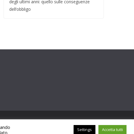
degli ultimi anni: quello sulle conseguenze
dell’obbligo
ccando
Settings
Accetta tutti
lato.