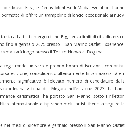
l Tour Music Fest, e Denny Montesi di Media Evolution, hanno
 permette di offrire un trampolino di lancio eccezionale ai nuovi
a sia ad artisti emergenti che Big, senza limiti di cittadinanza o
nno fino a gennaio 2025 presso il San Marino Outlet Experience,
nalissima avrà luogo presso il Teatro Nuovo di Dogana.
 registrando un vero e proprio boom di iscrizioni, con artisti
orsa edizione, consolidando ulteriormente l’internazionalità e il
armente significativo è l’elevato numero di candidature dalla
raordinaria vittoria dei Megara nell’edizione 2023. La band
ormance carismatica, ha portato San Marino sotto i riflettori
ico internazionale e ispirando molti artisti iberici a seguire le
he nei mesi di dicembre e gennaio presso il San Marino Outlet