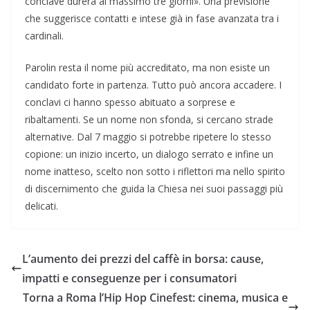
conclave durerà al massimo tre giorni». Una previsione
che suggerisce contatti e intese già in fase avanzata tra i
cardinali.
Parolin resta il nome più accreditato, ma non esiste un
candidato forte in partenza. Tutto può ancora accadere. I
conclavi ci hanno spesso abituato a sorprese e
ribaltamenti. Se un nome non sfonda, si cercano strade
alternative. Dal 7 maggio si potrebbe ripetere lo stesso
copione: un inizio incerto, un dialogo serrato e infine un
nome inatteso, scelto non sotto i riflettori ma nello spirito
di discernimento che guida la Chiesa nei suoi passaggi più
delicati.
L’aumento dei prezzi del caffè in borsa: cause,
impatti e conseguenze per i consumatori
Torna a Roma l’Hip Hop Cinefest: cinema, musica e