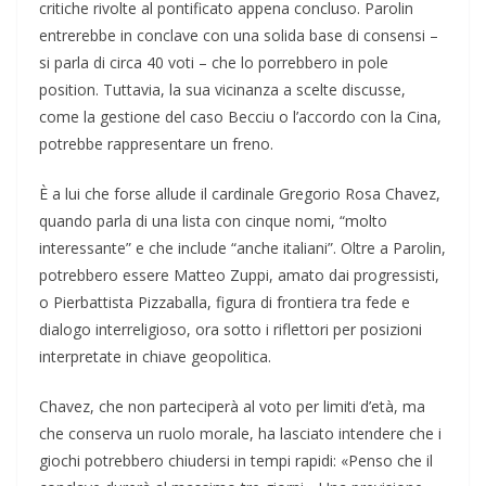
critiche rivolte al pontificato appena concluso. Parolin
entrerebbe in conclave con una solida base di consensi –
si parla di circa 40 voti – che lo porrebbero in pole
position. Tuttavia, la sua vicinanza a scelte discusse,
come la gestione del caso Becciu o l’accordo con la Cina,
potrebbe rappresentare un freno.
È a lui che forse allude il cardinale Gregorio Rosa Chavez,
quando parla di una lista con cinque nomi, “molto
interessante” e che include “anche italiani”. Oltre a Parolin,
potrebbero essere Matteo Zuppi, amato dai progressisti,
o Pierbattista Pizzaballa, figura di frontiera tra fede e
dialogo interreligioso, ora sotto i riflettori per posizioni
interpretate in chiave geopolitica.
Chavez, che non parteciperà al voto per limiti d’età, ma
che conserva un ruolo morale, ha lasciato intendere che i
giochi potrebbero chiudersi in tempi rapidi: «Penso che il