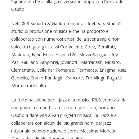
Squarta, e che si allarga diversi anni dopo con l’arrivo di
Gabbo.
Nel 2008 Squarta & Gabbo fondano ”Rugbeats Studio”,
studio di produzione musicale che ha prodotto e
collaborato con numerosi artisti della scena rap e non
solo, tra i quali gli stessi Cor Veleno, Coez, Gemitaiz,
Madman, Fabri Fibra, Franco126, MezzoSangue, Roy
Paci, Giuliano Sangiorgi, Jovanotti, Marracash, Mostro,
Clementino, Colle der Fomento, Tormento, En?gma, Raiz,
Gemello, Cranio Randagio, Rancore, Tre Allegri Ragazzi
Morti e molti altri.
La forte passione per il jazz e la musica R&B ereditata da
suo padre trombettista e l’amore per il rap, portano
Gabbo a dare vita a vari progetti musicali nu-jazz e a
collaborare con alcuni dei più grandi nomi del jazz
nazionale ed internazionale come Massimo Moriconi,
Danilo Rea, Emilia Zamuner ed altri.