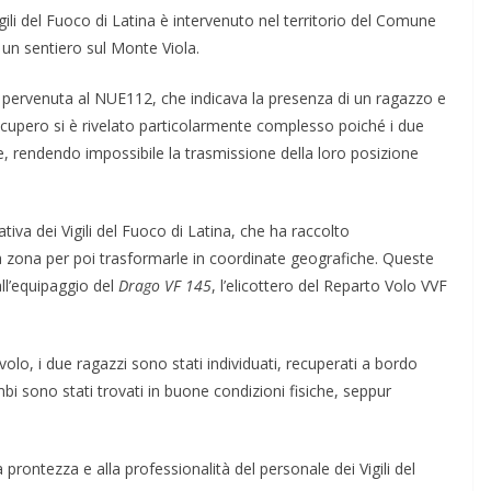
igili del Fuoco di Latina è intervenuto nel territorio del Comune
o un sentiero sul Monte Viola.
e pervenuta al NUE112, che indicava la presenza di un ragazzo e
recupero si è rivelato particolarmente complesso poiché i due
, rendendo impossibile la trasmissione della loro posizione
tiva dei Vigili del Fuoco di Latina, che ha raccolto
lla zona per poi trasformarle in coordinate geografiche. Queste
l’equipaggio del
Drago VF 145
, l’elicottero del Reparto Volo VVF
volo, i due ragazzi sono stati individuati, recuperati a bordo
ambi sono stati trovati in buone condizioni fisiche, seppur
 prontezza e alla professionalità del personale dei Vigili del