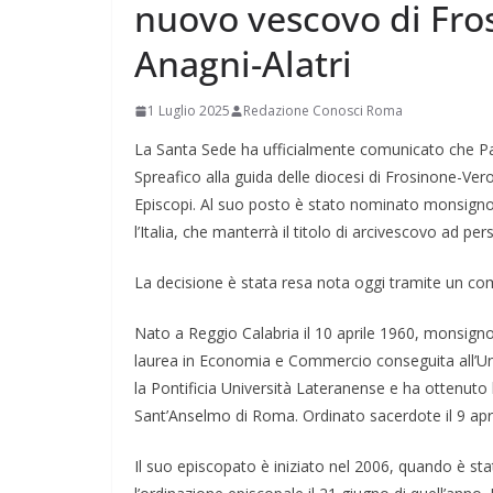
nuovo vescovo di Fro
Anagni-Alatri
1 Luglio 2025
Redazione Conosci Roma
La Santa Sede ha ufficialmente comunicato che Pa
Spreafico alla guida delle diocesi di Frosinone-Vero
Episcopi. Al suo posto è stato nominato monsignor
l’Italia, che manterrà il titolo di arcivescovo ad pe
La decisione è stata resa nota oggi tramite un co
Nato a Reggio Calabria il 10 aprile 1960, monsig
laurea in Economia e Commercio conseguita all’Uni
la Pontificia Università Lateranense e ha ottenuto l
Sant’Anselmo di Roma. Ordinato sacerdote il 9 april
Il suo episcopato è iniziato nel 2006, quando è s