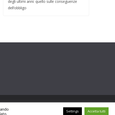
degli ultimi anni: quello sulle conseguenze
dell’obbligo
ccando
Settings
Accetta tutti
lato.