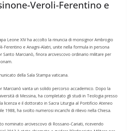
sinone-Veroli-Ferentino e
pa Leone XIV ha accolto la rinuncia di monsignor Ambrogio
li-Ferentino e Anagni-Alatri, unite nella formula in persona
 Santo Marcianò, finora arcivescovo ordinario militare per
rsonam.
municato della Sala Stampa vaticana.
nor Marcianò vanta un solido percorso accademico. Dopo la
versità di Messina, ha completato gli studi in Teologia presso
a licenza e il dottorato in Sacra Liturgia al Pontificio Ateneo
e 1988, ha svolto numerosi incarichi di rilievo nella Chiesa.
tato nominato arcivescovo di Rossano-Cariati, ricevendo