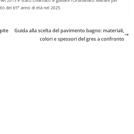
 Nel 2013 è stato chiamato a guidare l’Ordinariato Militare per
ento del 65° anno di età nel 2025.
pite
Guida alla scelta del pavimento bagno: materiali,
colori e spessori del gres a confronto