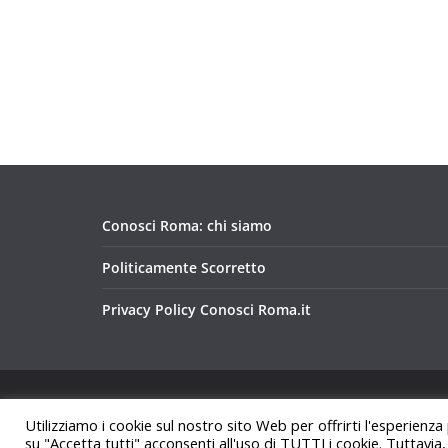
Conosci Roma: chi siamo
Politicamente Scorretto
Privacy Policy Conosci Roma.it
Copyright © 2026
Conosci Roma
. Tutti i diritti riservat
Utilizziamo i cookie sul nostro sito Web per offrirti l'esperienza
Tema:
ColorMag
di ThemeGrill. Powered by
WordPre
su "Accetta tutti" acconsenti all'uso di TUTTI i cookie. Tuttavia