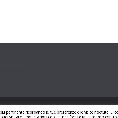
i.
 più pertinente ricordando le tue preferenze e le visite ripetute. Cli
ss
.
, puoi visitare "Impostazioni cookie" per fornire un consenso control