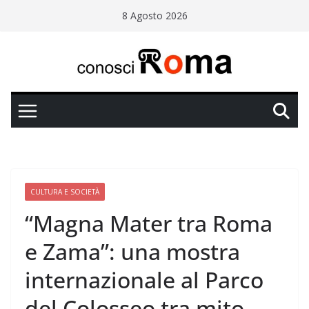
Salta
8 Agosto 2026
al
contenuto
CULTURA E SOCIETÀ
“Magna Mater tra Roma
e Zama”: una mostra
internazionale al Parco
del Colosseo tra mito,