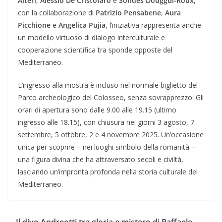
Alteri
,
Alessio De Cristofaro
e
Sondès Douggui-Roux
,
con la collaborazione di
Patrizio Pensabene
,
Aura
Picchione
e
Angelica Pujia
, l’iniziativa rappresenta anche
un modello virtuoso di dialogo interculturale e
cooperazione scientifica tra sponde opposte del
Mediterraneo.
L’ingresso alla mostra è incluso nel normale biglietto del
Parco archeologico del Colosseo, senza sovrapprezzo. Gli
orari di apertura sono dalle 9.00 alle 19.15 (ultimo
ingresso alle 18.15), con chiusura nei giorni 3 agosto, 7
settembre, 5 ottobre, 2 e 4 novembre 2025. Un’occasione
unica per scoprire – nei luoghi simbolo della romanità –
una figura divina che ha attraversato secoli e civiltà,
lasciando un’impronta profonda nella storia culturale del
Mediterraneo.
Il divo Andreotti tra gloria e mistero di Raffaele