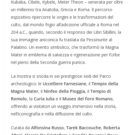
Kubaba, Cibele, Kybele, Meter Theon – venerata per oltre
un millennio tra Anatolia, Grecia e Roma. Il percorso
espositivo ripercorre le origini e le trasformazioni del
culto, dal mondo frigio all’adozione ufficiale a Roma nel
204 a.C., quando, secondo il responso dei Libri Sibillini, la
sua immagine aniconica fu traslata da Pessinunte al
Palatino. Un evento simbolico, che trasformò la Magna
Mater in emblema di salvezza e rigenerazione per l’Urbe
nel pieno della Seconda guerra punica.
La mostra si snoda in sei prestigiose sedi del Parco
archeologico: le
Uccelliere Farnesiane
, il
Tempio della
Magna Mater
, il
Ninfeo della Pioggia
, il
Tempio di
Romolo
, la
Curia Iulia
e il
Museo del Foro Romano
,
offrendo ai visitatori un viaggio immersivo nella storia,
nell’iconografia e nella diffusione del culto.
Curata da
Alfonsina Russo
,
Tarek Baccouche
,
Roberta