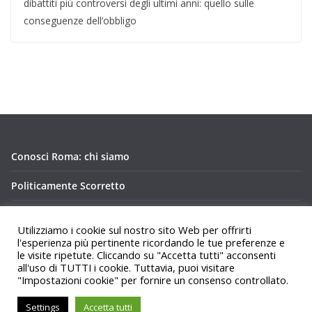
dibattiti più controversi degli ultimi anni: quello sulle
conseguenze dell’obbligo
Conosci Roma: chi siamo
Politicamente Scorretto
Privacy Policy Conosci Roma.it
Utilizziamo i cookie sul nostro sito Web per offrirti
l'esperienza più pertinente ricordando le tue preferenze e
le visite ripetute. Cliccando su "Accetta tutti" acconsenti
all'uso di TUTTI i cookie. Tuttavia, puoi visitare
"Impostazioni cookie" per fornire un consenso controllato.
Copyright © 2026
Conosci Roma
. Tutti i diritti riservati.
Settings
Accetta tutti