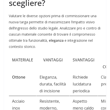
scegliere?
Valutare le diverse opzioni prima di commissionare una
nuova targa permette di massimizzare l’impatto visivo
dell’ingresso dello studio legale. Analizzare pro e contro di
ciascun materiale consente di trovare il compromesso
ottimale tra funzionalità,
eleganza
e integrazione nel
contesto storico.
MATERIALE
VANTAGGI
SVANTAGGI
CON
Ottone
Eleganza,
Richiede
Class
durata, facilità
lucidatura
pres
di incisione
periodica
Acciaio
Resistente,
Aspetto
Mini
inox
moderno,
meno caldo
con