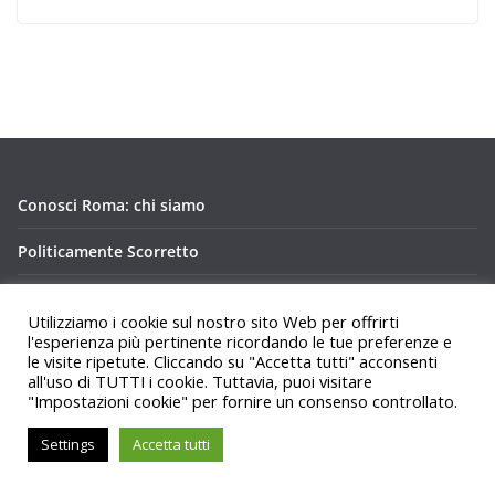
Conosci Roma: chi siamo
Politicamente Scorretto
Privacy Policy Conosci Roma.it
Utilizziamo i cookie sul nostro sito Web per offrirti
l'esperienza più pertinente ricordando le tue preferenze e
le visite ripetute. Cliccando su "Accetta tutti" acconsenti
all'uso di TUTTI i cookie. Tuttavia, puoi visitare
"Impostazioni cookie" per fornire un consenso controllato.
Copyright © 2026
Conosci Roma
. Tutti i diritti riservati.
Settings
Accetta tutti
Tema:
ColorMag
di ThemeGrill. Powered by
WordPress
.