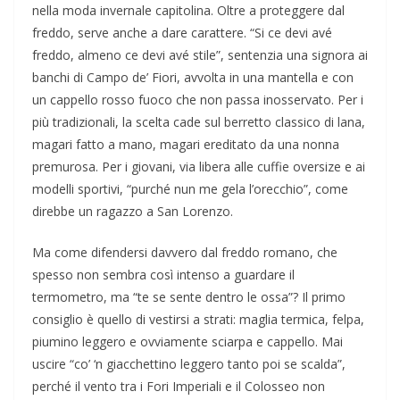
nella moda invernale capitolina. Oltre a proteggere dal
freddo, serve anche a dare carattere. “Si ce devi avé
freddo, almeno ce devi avé stile”, sentenzia una signora ai
banchi di Campo de’ Fiori, avvolta in una mantella e con
un cappello rosso fuoco che non passa inosservato. Per i
più tradizionali, la scelta cade sul berretto classico di lana,
magari fatto a mano, magari ereditato da una nonna
premurosa. Per i giovani, via libera alle cuffie oversize e ai
modelli sportivi, “purché nun me gela l’orecchio”, come
direbbe un ragazzo a San Lorenzo.
Ma come difendersi davvero dal freddo romano, che
spesso non sembra così intenso a guardare il
termometro, ma “te se sente dentro le ossa”? Il primo
consiglio è quello di vestirsi a strati: maglia termica, felpa,
piumino leggero e ovviamente sciarpa e cappello. Mai
uscire “co’ ‘n giacchettino leggero tanto poi se scalda”,
perché il vento tra i Fori Imperiali e il Colosseo non