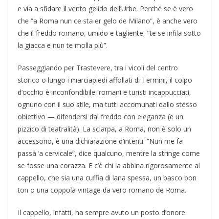
e via a sfidare il vento gelido dell’Urbe. Perché se è vero
che “a Roma nun ce sta er gelo de Milano”, è anche vero
che il freddo romano, umido e tagliente, “te se infila sotto
la giacca e nun te molla più”.
Passeggiando per Trastevere, tra i vicoli del centro
storico o lungo i marciapiedi affollati di Termini, il colpo
d’occhio è inconfondibile: romani e turisti incappucciati,
ognuno con il suo stile, ma tutti accomunati dallo stesso
obiettivo — difendersi dal freddo con eleganza (e un
pizzico di teatralità). La sciarpa, a Roma, non è solo un
accessorio, è una dichiarazione d’intenti. “Nun me fa
passà ‘a cervicale”, dice qualcuno, mentre la stringe come
se fosse una corazza. E c’è chi la abbina rigorosamente al
cappello, che sia una cuffia di lana spessa, un basco bon
ton o una coppola vintage da vero romano de Roma.
Il cappello, infatti, ha sempre avuto un posto d’onore