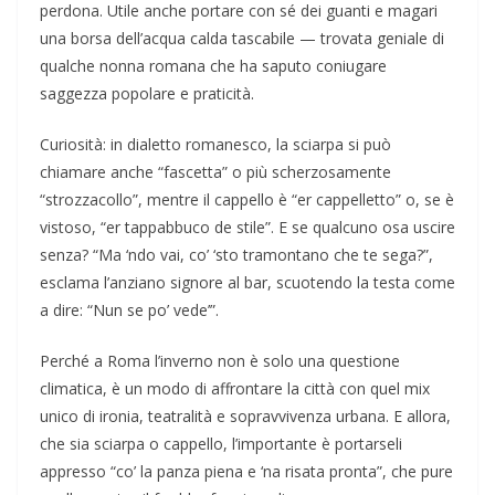
perdona. Utile anche portare con sé dei guanti e magari
una borsa dell’acqua calda tascabile — trovata geniale di
qualche nonna romana che ha saputo coniugare
saggezza popolare e praticità.
Curiosità: in dialetto romanesco, la sciarpa si può
chiamare anche “fascetta” o più scherzosamente
“strozzacollo”, mentre il cappello è “er cappelletto” o, se è
vistoso, “er tappabbuco de stile”. E se qualcuno osa uscire
senza? “Ma ‘ndo vai, co’ ‘sto tramontano che te sega?”,
esclama l’anziano signore al bar, scuotendo la testa come
a dire: “Nun se po’ vede’”.
Perché a Roma l’inverno non è solo una questione
climatica, è un modo di affrontare la città con quel mix
unico di ironia, teatralità e sopravvivenza urbana. E allora,
che sia sciarpa o cappello, l’importante è portarseli
appresso “co’ la panza piena e ‘na risata pronta”, che pure