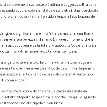
ma si concede nella sua veste più intima e suggestiva. È l’alba, e
ccarezzando cupole, colonne, statue e sanpietrini. Una luce dorata
o loro una nuova vita, tra il placido silenzio e l’eco lontano dei
e del giorno significa entrare in un’altra dimensione: una Roma
iserve la sua bellezza millenaria. È in questi momenti che la
frenesia quotidiana e dalla folla di visitatori. Un’occasione unica
a città in una dimensione raccolta, quasi spirituale.
i tinge di rosa e arancio. Le prime luci si riflettono sugli archi
ne esaltano le linee maestose. A pochi passi, i Fori Imperiali si
lonne spezzate, antichi templi e basolati consumati dal tempo
 di Roma antica.
ella città che fu cuore dell’Impero. La piazza disegnata da
n salotto all’aperto sospeso tra le epoche. Da qui, lo sguardo
si estendono fino alla cupola di San Pietro.