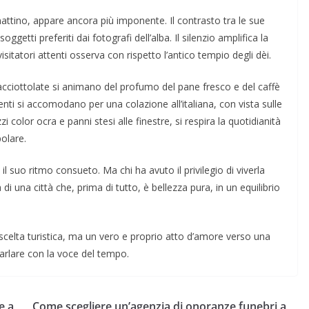
mattino, appare ancora più imponente. Il contrasto tra le sue
ggetti preferiti dai fotografi dell’alba. Il silenzio amplifica la
sitatori attenti osserva con rispetto l’antico tempio degli dèi.
acciottolate si animano del profumo del pane fresco e del caffè
ienti si accomodano per una colazione all’italiana, con vista sulle
i color ocra e panni stesi alle finestre, si respira la quotidianità
olare.
il suo ritmo consueto. Ma chi ha avuto il privilegio di viverla
 di una città che, prima di tutto, è bellezza pura, in un equilibrio
 scelta turistica, ma un vero e proprio atto d’amore verso una
parlare con la voce del tempo.
e a
Come scegliere un’agenzia di onoranze funebri a