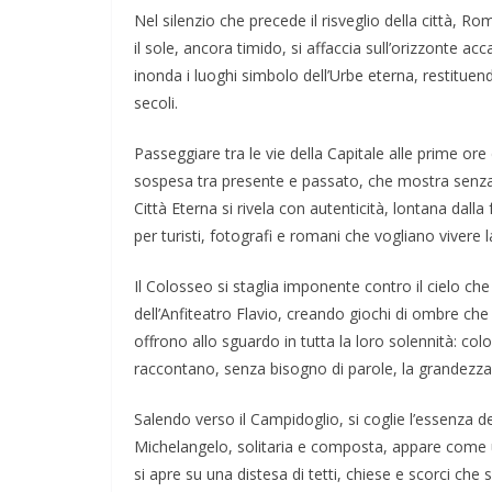
Nel silenzio che precede il risveglio della città, Ro
il sole, ancora timido, si affaccia sull’orizzonte a
inonda i luoghi simbolo dell’Urbe eterna, restituend
secoli.
Passeggiare tra le vie della Capitale alle prime or
sospesa tra presente e passato, che mostra senza r
Città Eterna si rivela con autenticità, lontana dalla 
per turisti, fotografi e romani che vogliano vivere l
Il Colosseo si staglia imponente contro il cielo che s
dell’Anfiteatro Flavio, creando giochi di ombre che 
offrono allo sguardo in tutta la loro solennità: co
raccontano, senza bisogno di parole, la grandezza
Salendo verso il Campidoglio, si coglie l’essenza d
Michelangelo, solitaria e composta, appare come u
si apre su una distesa di tetti, chiese e scorci che 