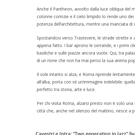
Anche il Pantheon, avvolto dalla luce obliqua del 
colonne corinzie e il cielo limpido lo rende uno dei so
potenza dell’architettura, mentre una manciata di vi
Spostandosi verso Trastevere, le strade strette e 
appena fatto. I bar aprono le serrande, e i primi cl
basiliche e sulle piazze ancora vuote. Qui, tra palazz
di un rione che non ha mai perso la sua anima pop
Il sole intanto si alza, e Roma riprende lentamente 
all’alba, porta con sé un’immagine indelebile: quella
perfetto tra storia, arte e luce.
Per chi visita Roma, alzarsi presto non è solo una
città che, anche nel silenzio del mattino, riesce a 
Cavestri e Intra: “Two generation in Jazz” liv