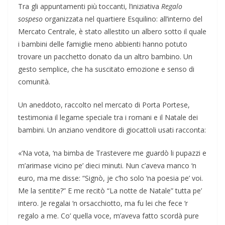
Tra gli appuntamenti più toccanti, l’iniziativa
Regalo
sospeso
organizzata nel quartiere Esquilino: all’interno del
Mercato Centrale, è stato allestito un albero sotto il quale
i bambini delle famiglie meno abbienti hanno potuto
trovare un pacchetto donato da un altro bambino. Un
gesto semplice, che ha suscitato emozione e senso di
comunità.
Un aneddoto, raccolto nel mercato di Porta Portese,
testimonia il legame speciale tra i romani e il Natale dei
bambini. Un anziano venditore di giocattoli usati racconta:
«’Na vota, ‘na bimba de Trastevere me guardò li pupazzi e
m’arimase vicino pe’ dieci minuti. Nun c’aveva manco ‘n
euro, ma me disse: “Signò, je c’ho solo ‘na poesia pe’ voi.
Me la sentite?” E me recitò “La notte de Natale” tutta pe’
intero. Je regalai ‘n orsacchiotto, ma fu lei che fece ‘r
regalo a me. Co’ quella voce, m’aveva fatto scordà pure