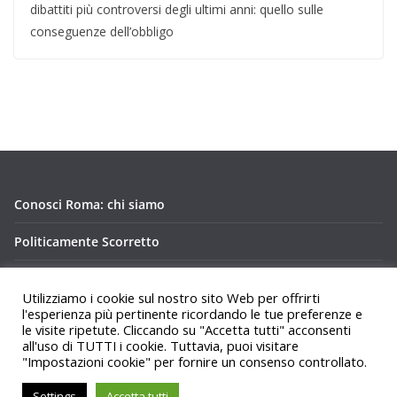
dibattiti più controversi degli ultimi anni: quello sulle
conseguenze dell’obbligo
Conosci Roma: chi siamo
Politicamente Scorretto
Privacy Policy Conosci Roma.it
Utilizziamo i cookie sul nostro sito Web per offrirti
l'esperienza più pertinente ricordando le tue preferenze e
le visite ripetute. Cliccando su "Accetta tutti" acconsenti
all'uso di TUTTI i cookie. Tuttavia, puoi visitare
"Impostazioni cookie" per fornire un consenso controllato.
Copyright © 2026
Conosci Roma
. Tutti i diritti riservati.
Settings
Accetta tutti