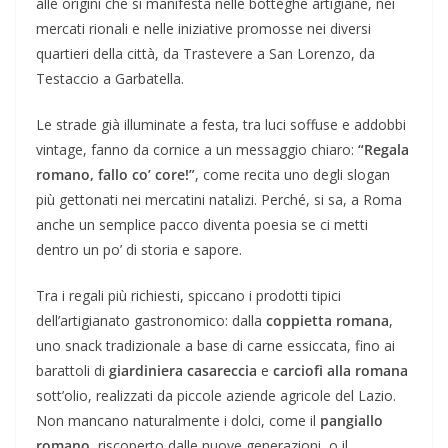
alle origini che si manifesta nelle botteghe artigiane, nei
mercati rionali e nelle iniziative promosse nei diversi
quartieri della città, da Trastevere a San Lorenzo, da
Testaccio a Garbatella.
Le strade già illuminate a festa, tra luci soffuse e addobbi
vintage, fanno da cornice a un messaggio chiaro:
“Regala
romano, fallo co’ core!”
, come recita uno degli slogan
più gettonati nei mercatini natalizi. Perché, si sa, a Roma
anche un semplice pacco diventa poesia se ci metti
dentro un po’ di storia e sapore.
Tra i regali più richiesti, spiccano i prodotti tipici
dell’artigianato gastronomico: dalla
coppietta romana
,
uno snack tradizionale a base di carne essiccata, fino ai
barattoli di
giardiniera casareccia
e
carciofi alla romana
sott’olio, realizzati da piccole aziende agricole del Lazio.
Non mancano naturalmente i dolci, come il
pangiallo
romano
, riscoperto dalle nuove generazioni, o il