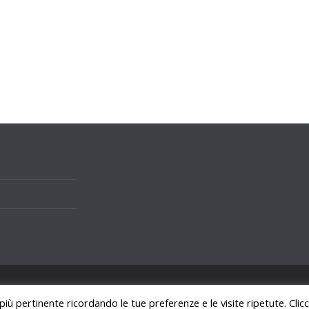
i.
 più pertinente ricordando le tue preferenze e le visite ripetute. Cli
ss
.