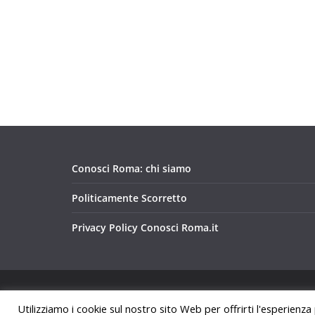
Conosci Roma: chi siamo
Politicamente Scorretto
Privacy Policy Conosci Roma.it
Copyright © 2026
Conosci Roma
. Tutti i diritti riservat
Utilizziamo i cookie sul nostro sito Web per offrirti l'esperienza
Tema:
ColorMag
di ThemeGrill. Powered by
WordPre