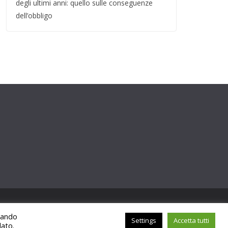
degli ultimi anni: quello sulle conseguenze
dell’obbligo
ccando
Settings
Accetta tutti
lato.