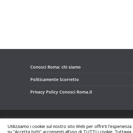
Conosci Roma: chi siamo
Politicamente Scorretto
Privacy Policy Conosci Roma.it
Copyright © 2026
Conosci Roma
. Tutti i diritti riservat
Utilizziamo i cookie sul nostro sito Web per offrirti l'esperienza
Tema:
ColorMag
di ThemeGrill. Powered by
WordPre
su "Accetta tutti" acconsenti all'uso di TUTTI i cookie. Tuttavia