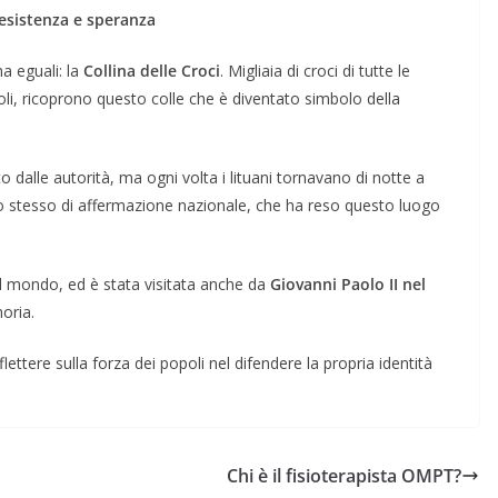
esistenza e speranza
ha eguali: la
Collina delle Croci
. Migliaia di croci di tutte le
coli, ricoprono questo colle che è diventato simbolo della
tto dalle autorità, ma ogni volta i lituani tornavano di notte a
po stesso di affermazione nazionale, che ha reso questo luogo
o il mondo, ed è stata visitata anche da
Giovanni Paolo II nel
oria.
lettere sulla forza dei popoli nel difendere la propria identità
Chi è il fisioterapista OMPT?