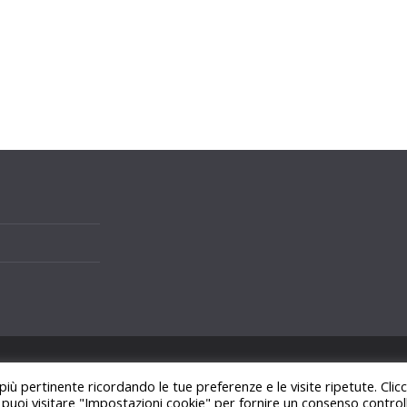
i.
 più pertinente ricordando le tue preferenze e le visite ripetute. Cli
ss
.
, puoi visitare "Impostazioni cookie" per fornire un consenso control