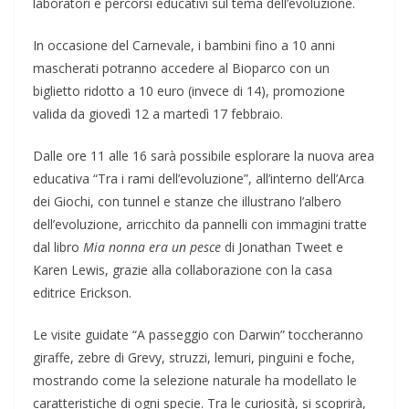
laboratori e percorsi educativi sul tema dell’evoluzione.
In occasione del Carnevale, i bambini fino a 10 anni
mascherati potranno accedere al Bioparco con un
biglietto ridotto a 10 euro (invece di 14), promozione
valida da giovedì 12 a martedì 17 febbraio.
Dalle ore 11 alle 16 sarà possibile esplorare la nuova area
educativa “Tra i rami dell’evoluzione”, all’interno dell’Arca
dei Giochi, con tunnel e stanze che illustrano l’albero
dell’evoluzione, arricchito da pannelli con immagini tratte
dal libro
Mia nonna era un pesce
di Jonathan Tweet e
Karen Lewis, grazie alla collaborazione con la casa
editrice Erickson.
Le visite guidate “A passeggio con Darwin” toccheranno
giraffe, zebre di Grevy, struzzi, lemuri, pinguini e foche,
mostrando come la selezione naturale ha modellato le
caratteristiche di ogni specie. Tra le curiosità, si scoprirà,